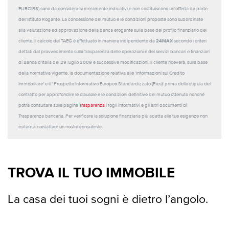
EUROIRS) sono da considerarsi meramente indicativi e non costituiscono un'offerta da parte
dell'Istituto Rogante. La concessione del mutuo e le condizioni proposte sono subordinate
alla valutazione ed approvazione della banca erogante sulla base del profilo finanziario del
24MAX
cliente. Il calcolo del TAEG è effettuato in maniera indipendente da
secondo i criteri
dettati dal provvedimento sulla trasparenza delle operazioni e dei servizi bancari e finanziari
di Banca d'Italia del 29 luglio 2009 e successive modificazioni. Il cliente riceverà, sulla base
della normativa vigente, la documentazione relativa alle 'Informazioni sul Credito
Immobiliare' e il “Prospetto Informativo Europeo Standardizzato (Pies)' prima della stipula del
contratto per approfondire le clausole e le condizioni definitive del mutuo ottenuto nonché
potrà consultare sulla pagina
Trasparenza
i fogli informativi e gli altri documenti di
Trasparenza bancaria. Per verificare la soluzione finanziaria più adatta alle tue esigenze non
esitare a contattare un nostro consulente.
TROVA IL TUO IMMOBILE
La casa dei tuoi sogni è dietro l’angolo.