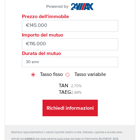
Powered by
Prezzo dell'immobile
Importo del mutuo
Durata del mutuo
Tasso fisso
Tasso variabile
TAN
2,70%
TAEG
2,84%
Richiedi informazioni
Esempio rappresentativo: I calcoli riportati relativi a rate, interessi, capitale e durata sono
24MAX
stimati da
alla data odierna sulla base dei tassi di riferimento (EURIBOR, BCE,