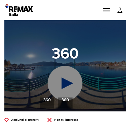
360
360
360
Aggiungi ai preferiti
Non mi interessa