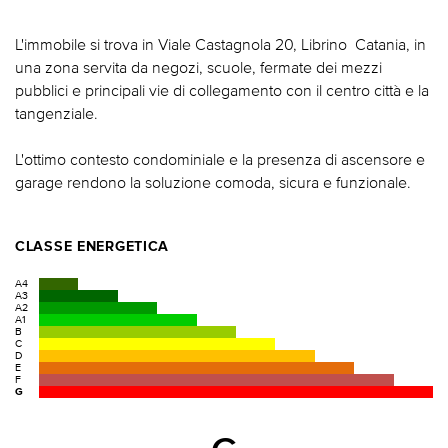
L'immobile si trova in Viale Castagnola 20, Librino  Catania, in
una zona servita da negozi, scuole, fermate dei mezzi
pubblici e principali vie di collegamento con il centro città e la
tangenziale.
L'ottimo contesto condominiale e la presenza di ascensore e
garage rendono la soluzione comoda, sicura e funzionale.
CLASSE ENERGETICA
A4
A3
A2
A1
B
C
D
E
F
G