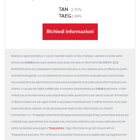
TAN
2,70%
TAEG
2,84%
Richiedi informazioni
Esempio rappresentativo: I calcoli riportati relativi a rate, interessi, capitale e durata sono
24MAX
stimati da
alla data odierna sulla base dei tassi di riferimento (EURIBOR, BCE,
EUROIRS) sono da considerarsi meramente indicativi e non costituiscono un'offerta da parte
dell'Istituto Rogante. La concessione del mutuo e le condizioni proposte sono subordinate
alla valutazione ed approvazione della banca erogante sulla base del profilo finanziario del
24MAX
cliente. Il calcolo del TAEG è effettuato in maniera indipendente da
secondo i criteri
dettati dal provvedimento sulla trasparenza delle operazioni e dei servizi bancari e finanziari
di Banca d'Italia del 29 luglio 2009 e successive modificazioni. Il cliente riceverà, sulla base
della normativa vigente, la documentazione relativa alle 'Informazioni sul Credito
Immobiliare' e il “Prospetto Informativo Europeo Standardizzato (Pies)' prima della stipula del
contratto per approfondire le clausole e le condizioni definitive del mutuo ottenuto nonché
potrà consultare sulla pagina
Trasparenza
i fogli informativi e gli altri documenti di
Trasparenza bancaria. Per verificare la soluzione finanziaria più adatta alle tue esigenze non