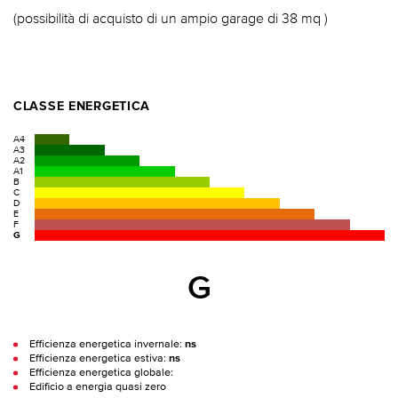
(possibilità di acquisto di un ampio garage di 38 mq )
CLASSE ENERGETICA
A4
A3
A2
A1
B
C
D
E
F
G
G
Efficienza energetica invernale:
ns
Efficienza energetica estiva:
ns
Efficienza energetica globale:
Edificio a energia quasi zero