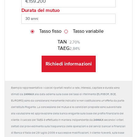
Durata del mutuo
Tasso fisso
Tasso variabile
TAN
2,70%
TAEG
2,84%
Richiedi informazioni
Esempio rappresentativo: I calcoli riportati relativi a rate, interessi, capitale e durata sono
24MAX
stimati da
alla data odierna sulla base dei tassi di riferimento (EURIBOR, BCE,
EUROIRS) sono da considerarsi meramente indicativi e non costituiscono un'offerta da parte
dell'Istituto Rogante. La concessione del mutuo e le condizioni proposte sono subordinate
alla valutazione ed approvazione della banca erogante sulla base del profilo finanziario del
24MAX
cliente. Il calcolo del TAEG è effettuato in maniera indipendente da
secondo i criteri
dettati dal provvedimento sulla trasparenza delle operazioni e dei servizi bancari e finanziari
di Banca d'Italia del 29 luglio 2009 e successive modificazioni. Il cliente riceverà, sulla base