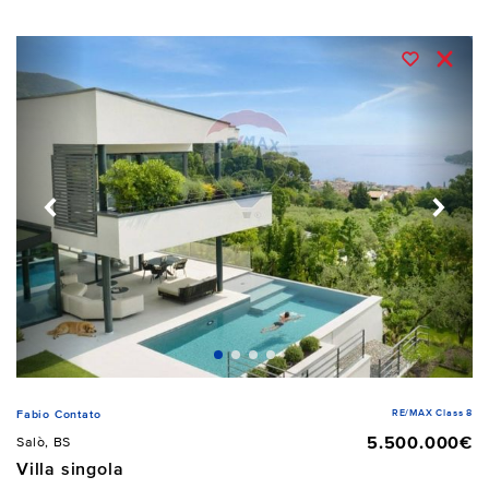
RE/MAX Class 8
Fabio Contato
5.500.000€
Salò, BS
Villa singola