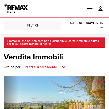
Vedi
1 - 18
di
18679
risultati
FILTRI
trovati
L'immobile che hai richiesto non è disponibile, cerca l'immobile giusto
per te sul nostro motore di ricerca.
Vendita Immobili
Ordina per