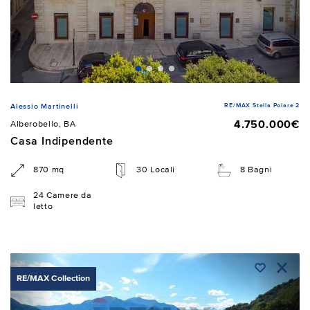
RE/MAX Stella Polare 2
Alessio Martinelli
4.750.000€
Alberobello, BA
Casa Indipendente
870 mq
30 Locali
8 Bagni
24 Camere da
letto
RE/MAX Collection