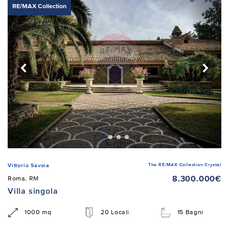
RE/MAX Collection
The RE/MAX Collection Crystal
Vittorio Savoia
8.300.000€
Roma, RM
Villa singola
1000 mq
20 Locali
15 Bagni