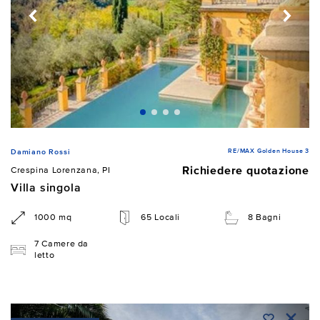
RE/MAX Golden House 3
Damiano Rossi
Richiedere quotazione
Crespina Lorenzana, PI
Villa singola
1000 mq
65 Locali
8 Bagni
7 Camere da
letto