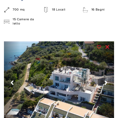
700 mq
18 Locali
16 Bagni
15 Camere da
letto