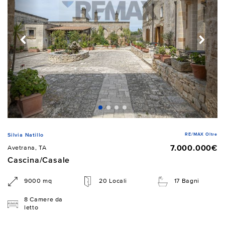
RE/MAX Oltre
Silvia Natillo
7.000.000€
Avetrana, TA
Cascina/Casale
9000 mq
20 Locali
17 Bagni
8 Camere da
letto