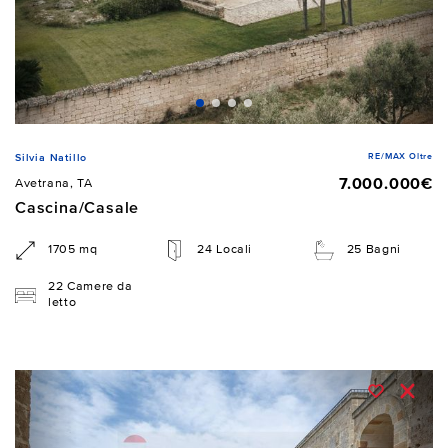
RE/MAX Oltre
Silvia Natillo
7.000.000€
Avetrana, TA
Cascina/Casale
1705 mq
24 Locali
25 Bagni
22 Camere da
letto