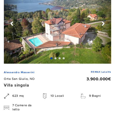
RE/MAX Lakelife
Alessandro Masserini
3.900.000€
Orta San Giulio, NO
Villa singola
623 mq
10 Locali
9 Bagni
7 Camere da
letto