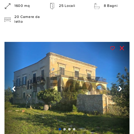
1600 mq
25 Locali
8 Bagni
20 Camere da
letto