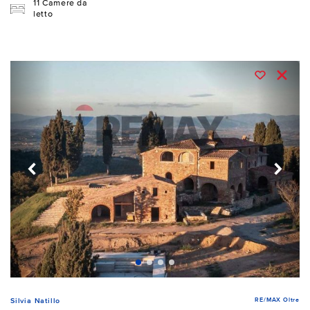
11 Camere da
letto
RE/MAX Oltre
Silvia Natillo