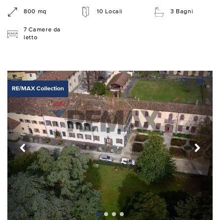
800 mq
10 Locali
3 Bagni
7 Camere da
letto
RE/MAX Collection