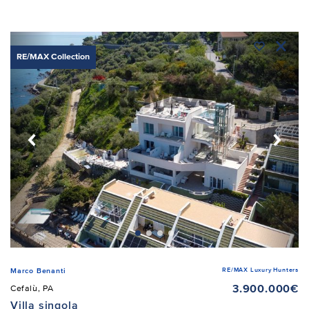
RE/MAX Collection
RE/MAX Luxury Hunters
Marco Benanti
3.900.000€
Cefalù, PA
Villa singola