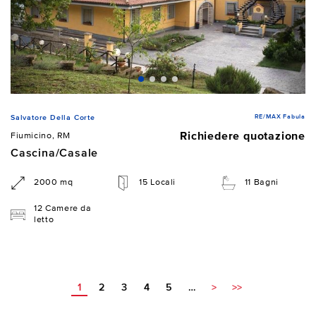
RE/MAX Fabula
Salvatore Della Corte
Richiedere quotazione
Fiumicino, RM
Cascina/Casale
2000 mq
15 Locali
11 Bagni
12 Camere da
letto
1
2
3
4
5
…
>
>>