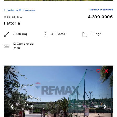
RE/MAX Platinum 6
Elisabetta Di Lorenzo
4.399.000€
Modica, RG
Fattoria
2000 mq
46 Locali
3 Bagni
12 Camere da
letto