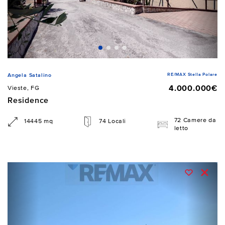
RE/MAX Stella Polare
Angela Satalino
4.000.000€
Vieste, FG
Residence
72 Camere da
14445 mq
74 Locali
letto