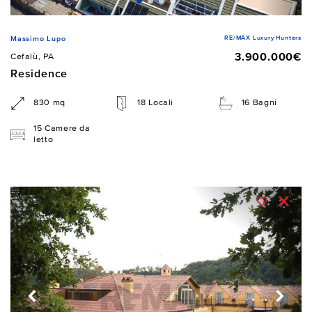
RE/MAX Luxury Hunters
Massimo Lupo
3.900.000€
Cefalù, PA
Residence
830 mq
18 Locali
16 Bagni
15 Camere da
letto