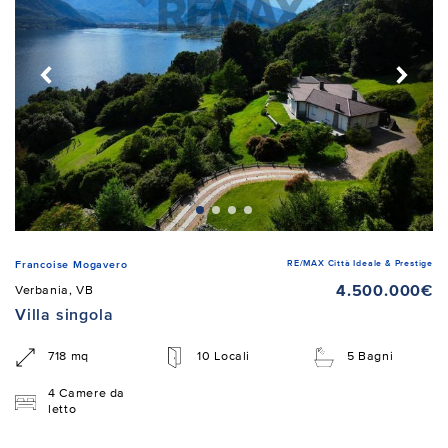
RE/MAX Città Ideale & Prestige
Francoise Mogavero
4.500.000€
Verbania, VB
Villa singola
718 mq
10 Locali
5 Bagni
4 Camere da
letto