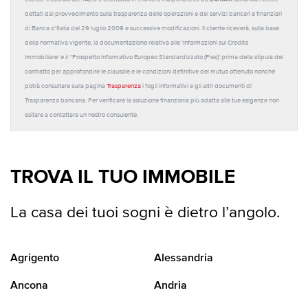
dettati dal provvedimento sulla trasparenza delle operazioni e dei servizi bancari e finanziari
di Banca d'Italia del 29 luglio 2009 e successive modificazioni. Il cliente riceverà, sulla base
della normativa vigente, la documentazione relativa alle 'Informazioni sul Credito
Immobiliare' e il “Prospetto Informativo Europeo Standardizzato (Pies)' prima della stipula del
contratto per approfondire le clausole e le condizioni definitive del mutuo ottenuto nonché
potrà consultare sulla pagina
Trasparenza
i fogli informativi e gli altri documenti di
Trasparenza bancaria. Per verificare la soluzione finanziaria più adatta alle tue esigenze non
esitare a contattare un nostro consulente.
TROVA IL TUO IMMOBILE
La casa dei tuoi sogni è dietro l’angolo.
Agrigento
Alessandria
Ancona
Andria