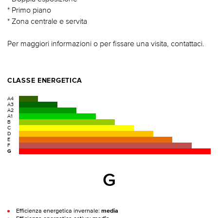
* Primo piano
* Zona centrale e servita
Per maggiori informazioni o per fissare una visita, contattaci.
CLASSE ENERGETICA
A4
A3
A2
A1
B
C
D
E
F
G
G
Efficienza energetica invernale:
media