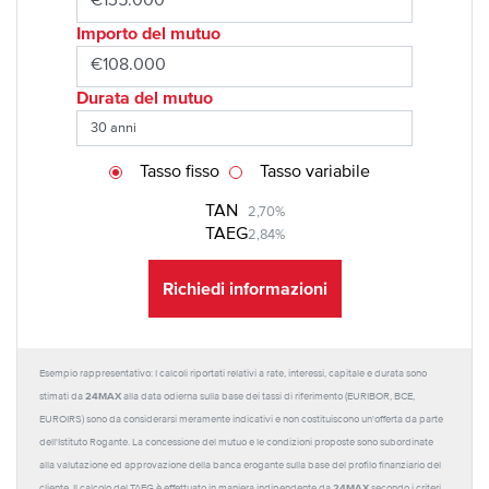
Importo del mutuo
Durata del mutuo
Tasso fisso
Tasso variabile
TAN
2,70%
TAEG
2,84%
Richiedi informazioni
Esempio rappresentativo: I calcoli riportati relativi a rate, interessi, capitale e durata sono
24MAX
stimati da
alla data odierna sulla base dei tassi di riferimento (EURIBOR, BCE,
EUROIRS) sono da considerarsi meramente indicativi e non costituiscono un'offerta da parte
dell'Istituto Rogante. La concessione del mutuo e le condizioni proposte sono subordinate
alla valutazione ed approvazione della banca erogante sulla base del profilo finanziario del
24MAX
cliente. Il calcolo del TAEG è effettuato in maniera indipendente da
secondo i criteri