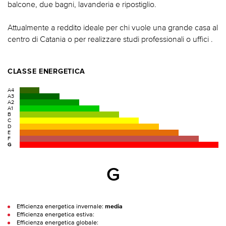
balcone, due bagni, lavanderia e ripostiglio.
Attualmente a reddito ideale per chi vuole una grande casa al
centro di Catania o per realizzare studi professionali o uffici .
CLASSE ENERGETICA
A4
A3
A2
A1
B
C
D
E
F
G
G
Efficienza energetica invernale:
media
Efficienza energetica estiva:
Efficienza energetica globale: