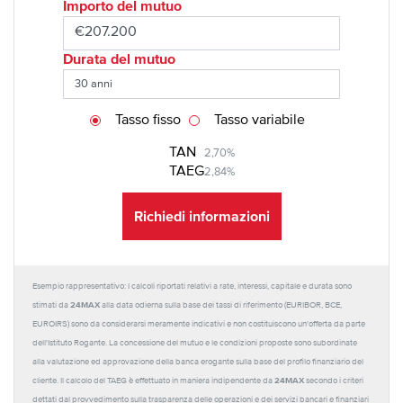
Importo del mutuo
Durata del mutuo
Tasso fisso
Tasso variabile
TAN
2,70%
TAEG
2,84%
Richiedi informazioni
Esempio rappresentativo: I calcoli riportati relativi a rate, interessi, capitale e durata sono
24MAX
stimati da
alla data odierna sulla base dei tassi di riferimento (EURIBOR, BCE,
EUROIRS) sono da considerarsi meramente indicativi e non costituiscono un'offerta da parte
dell'Istituto Rogante. La concessione del mutuo e le condizioni proposte sono subordinate
alla valutazione ed approvazione della banca erogante sulla base del profilo finanziario del
24MAX
cliente. Il calcolo del TAEG è effettuato in maniera indipendente da
secondo i criteri
dettati dal provvedimento sulla trasparenza delle operazioni e dei servizi bancari e finanziari