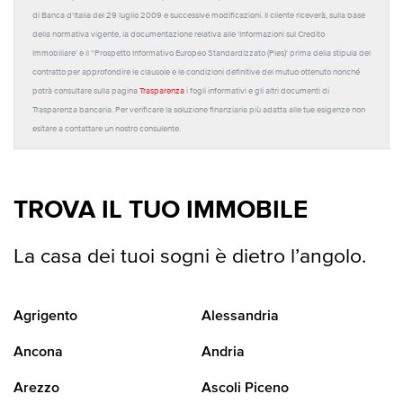
di Banca d'Italia del 29 luglio 2009 e successive modificazioni. Il cliente riceverà, sulla base
della normativa vigente, la documentazione relativa alle 'Informazioni sul Credito
Immobiliare' e il “Prospetto Informativo Europeo Standardizzato (Pies)' prima della stipula del
contratto per approfondire le clausole e le condizioni definitive del mutuo ottenuto nonché
potrà consultare sulla pagina
Trasparenza
i fogli informativi e gli altri documenti di
Trasparenza bancaria. Per verificare la soluzione finanziaria più adatta alle tue esigenze non
esitare a contattare un nostro consulente.
TROVA IL TUO IMMOBILE
La casa dei tuoi sogni è dietro l’angolo.
Agrigento
Alessandria
Ancona
Andria
Arezzo
Ascoli Piceno