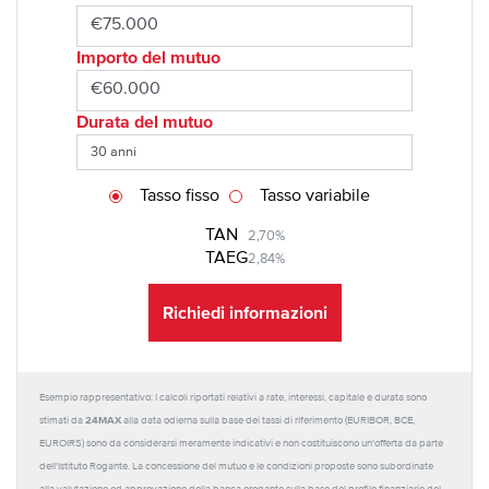
Importo del mutuo
Durata del mutuo
Tasso fisso
Tasso variabile
TAN
2,70%
TAEG
2,84%
Richiedi informazioni
Esempio rappresentativo: I calcoli riportati relativi a rate, interessi, capitale e durata sono
24MAX
stimati da
alla data odierna sulla base dei tassi di riferimento (EURIBOR, BCE,
EUROIRS) sono da considerarsi meramente indicativi e non costituiscono un'offerta da parte
dell'Istituto Rogante. La concessione del mutuo e le condizioni proposte sono subordinate