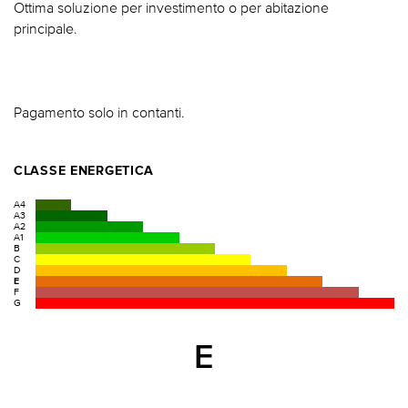
Ottima soluzione per investimento o per abitazione
principale.
Pagamento solo in contanti.
CLASSE ENERGETICA
A4
A3
A2
A1
B
C
D
E
F
G
E