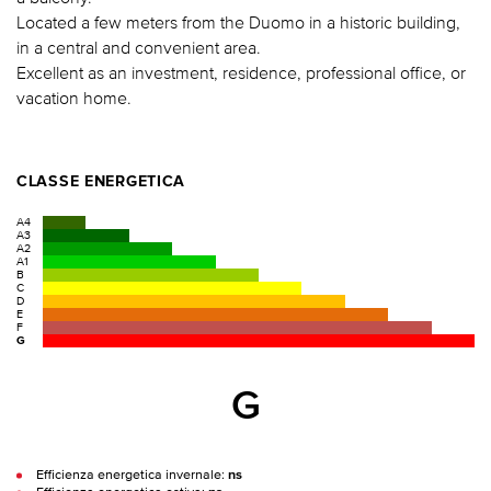
Located a few meters from the Duomo in a historic building,
in a central and convenient area.
Excellent as an investment, residence, professional office, or
vacation home.
CLASSE ENERGETICA
A4
A3
A2
A1
B
C
D
E
F
G
G
Efficienza energetica invernale:
ns