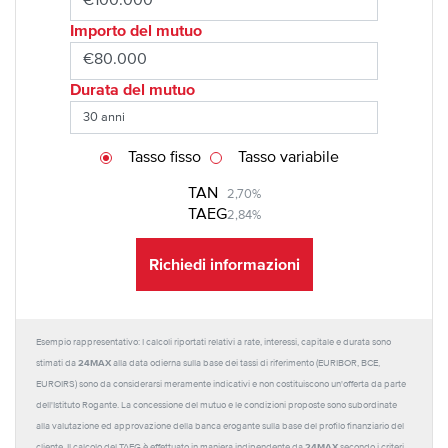
Importo del mutuo
Durata del mutuo
Tasso fisso
Tasso variabile
TAN
2,70%
TAEG
2,84%
Richiedi informazioni
Esempio rappresentativo: I calcoli riportati relativi a rate, interessi, capitale e durata sono
24MAX
stimati da
alla data odierna sulla base dei tassi di riferimento (EURIBOR, BCE,
EUROIRS) sono da considerarsi meramente indicativi e non costituiscono un'offerta da parte
dell'Istituto Rogante. La concessione del mutuo e le condizioni proposte sono subordinate
alla valutazione ed approvazione della banca erogante sulla base del profilo finanziario del
24MAX
cliente. Il calcolo del TAEG è effettuato in maniera indipendente da
secondo i criteri