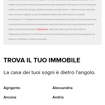
dettati dal provvedimento sulla trasparenza delle operazioni e dei servizi bancari e finanziari
di Banca d'Italia del 29 luglio 2009 e successive modificazioni. Il cliente riceverà, sulla base
della normativa vigente, la documentazione relativa alle 'Informazioni sul Credito
Immobiliare' e il “Prospetto Informativo Europeo Standardizzato (Pies)' prima della stipula del
contratto per approfondire le clausole e le condizioni definitive del mutuo ottenuto nonché
potrà consultare sulla pagina
Trasparenza
i fogli informativi e gli altri documenti di
Trasparenza bancaria. Per verificare la soluzione finanziaria più adatta alle tue esigenze non
esitare a contattare un nostro consulente.
TROVA IL TUO IMMOBILE
La casa dei tuoi sogni è dietro l’angolo.
Agrigento
Alessandria
Ancona
Andria