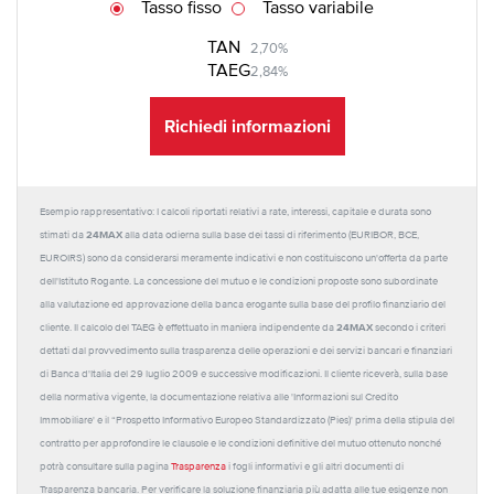
Tasso fisso
Tasso variabile
TAN
2,70%
TAEG
2,84%
Richiedi informazioni
Esempio rappresentativo: I calcoli riportati relativi a rate, interessi, capitale e durata sono
24MAX
stimati da
alla data odierna sulla base dei tassi di riferimento (EURIBOR, BCE,
EUROIRS) sono da considerarsi meramente indicativi e non costituiscono un'offerta da parte
dell'Istituto Rogante. La concessione del mutuo e le condizioni proposte sono subordinate
alla valutazione ed approvazione della banca erogante sulla base del profilo finanziario del
24MAX
cliente. Il calcolo del TAEG è effettuato in maniera indipendente da
secondo i criteri
dettati dal provvedimento sulla trasparenza delle operazioni e dei servizi bancari e finanziari
di Banca d'Italia del 29 luglio 2009 e successive modificazioni. Il cliente riceverà, sulla base
della normativa vigente, la documentazione relativa alle 'Informazioni sul Credito
Immobiliare' e il “Prospetto Informativo Europeo Standardizzato (Pies)' prima della stipula del
contratto per approfondire le clausole e le condizioni definitive del mutuo ottenuto nonché
potrà consultare sulla pagina
Trasparenza
i fogli informativi e gli altri documenti di
Trasparenza bancaria. Per verificare la soluzione finanziaria più adatta alle tue esigenze non