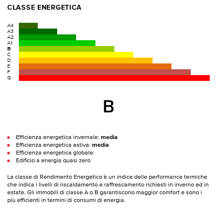
CLASSE ENERGETICA
A4
A3
A2
A1
B
C
D
E
F
G
B
Efficienza energetica invernale:
media
Efficienza energetica estiva:
media
Efficienza energetica globale:
Edificio a energia quasi zero
La classe di Rendimento Energetico è un indice delle performance termiche
che indica i livelli di riscaldamento e raffrescamento richiesti in inverno ed in
estate. Gli immobili di classe A o B garantiscono maggior comfort e sono i
più efficienti in termini di consumi di energia.