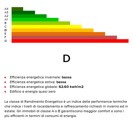
A4
A3
A2
A1
B
C
D
E
F
G
D
Efficienza energetica invernale:
bassa
Efficienza energetica estiva:
bassa
Efficienza energetica globale:
62.60 kwh/m2
Edificio a energia quasi zero
La classe di Rendimento Energetico è un indice delle performance termiche
che indica i livelli di riscaldamento e raffrescamento richiesti in inverno ed in
estate. Gli immobili di classe A o B garantiscono maggior comfort e sono i
più efficienti in termini di consumi di energia.