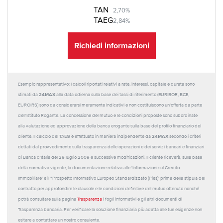
TAN
2,70%
TAEG
2,84%
Richiedi informazioni
Esempio rappresentativo: I calcoli riportati relativi a rate, interessi, capitale e durata sono
24MAX
stimati da
alla data odierna sulla base dei tassi di riferimento (EURIBOR, BCE,
EUROIRS) sono da considerarsi meramente indicativi e non costituiscono un'offerta da parte
dell'Istituto Rogante. La concessione del mutuo e le condizioni proposte sono subordinate
alla valutazione ed approvazione della banca erogante sulla base del profilo finanziario del
24MAX
cliente. Il calcolo del TAEG è effettuato in maniera indipendente da
secondo i criteri
dettati dal provvedimento sulla trasparenza delle operazioni e dei servizi bancari e finanziari
di Banca d'Italia del 29 luglio 2009 e successive modificazioni. Il cliente riceverà, sulla base
della normativa vigente, la documentazione relativa alle 'Informazioni sul Credito
Immobiliare' e il “Prospetto Informativo Europeo Standardizzato (Pies)' prima della stipula del
contratto per approfondire le clausole e le condizioni definitive del mutuo ottenuto nonché
potrà consultare sulla pagina
Trasparenza
i fogli informativi e gli altri documenti di
Trasparenza bancaria. Per verificare la soluzione finanziaria più adatta alle tue esigenze non
esitare a contattare un nostro consulente.