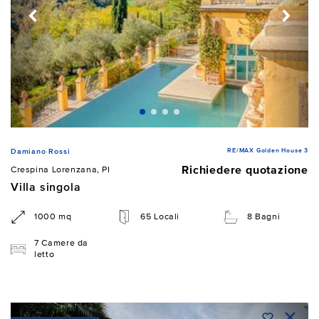
RE/MAX Golden House 3
Damiano Rossi
Richiedere quotazione
Crespina Lorenzana, PI
Villa singola
1000 mq
65 Locali
8 Bagni
7 Camere da
letto