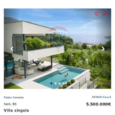
RE/MAX Class 8
Fabio Contato
5.500.000€
Salò, BS
Villa singola