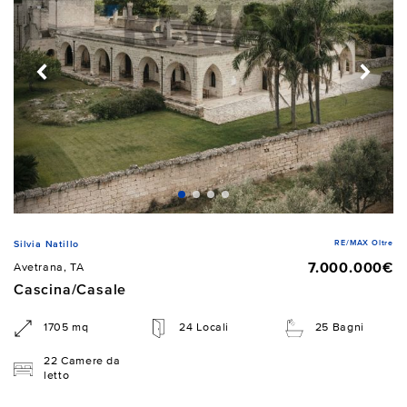
RE/MAX Oltre
Silvia Natillo
7.000.000€
Avetrana, TA
Cascina/Casale
1705 mq
24 Locali
25 Bagni
22 Camere da
letto