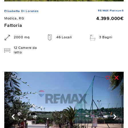
RE/MAX Platinum 6
Elisabetta Di Lorenzo
4.399.000€
Modica, RG
Fattoria
2000 mq
46 Locali
3 Bagni
12 Camere da
letto