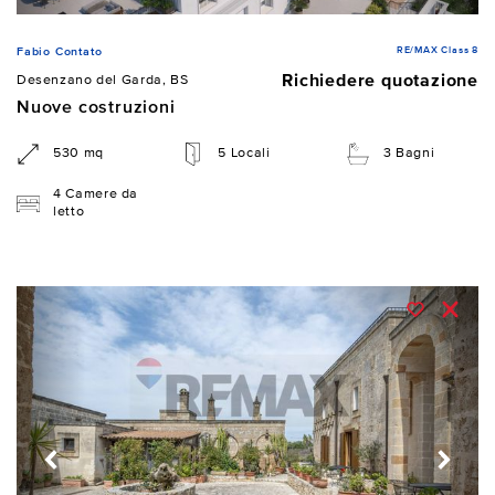
RE/MAX Class 8
Fabio Contato
Richiedere quotazione
Desenzano del Garda, BS
Nuove costruzioni
530 mq
5 Locali
3 Bagni
4 Camere da
letto