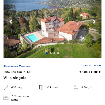
RE/MAX Lakelife
Alessandro Masserini
3.900.000€
Orta San Giulio, NO
Villa singola
623 mq
10 Locali
9 Bagni
7 Camere da
letto