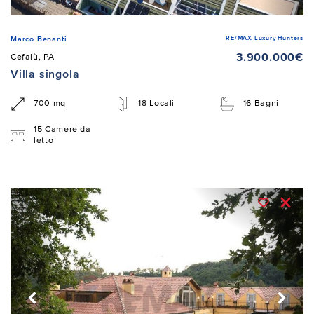
RE/MAX Luxury Hunters
Marco Benanti
3.900.000€
Cefalù, PA
Villa singola
700 mq
18 Locali
16 Bagni
15 Camere da
letto