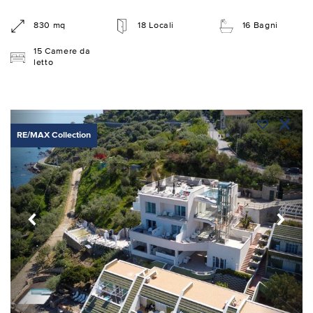
830 mq
18 Locali
16 Bagni
15 Camere da
letto
RE/MAX Collection