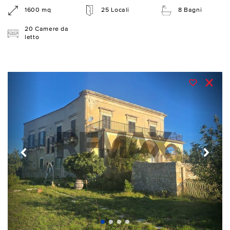
1600 mq
25 Locali
8 Bagni
20 Camere da
letto