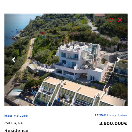
RE/MAX Luxury Hunters
Massimo Lupo
3.900.000€
Cefalù, PA
Residence