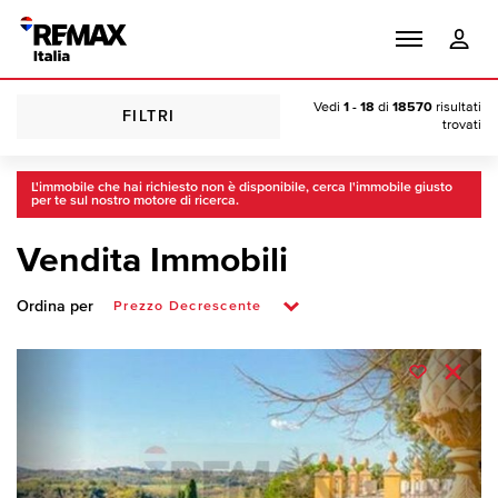
Vedi
1 - 18
di
18570
risultati
FILTRI
trovati
L'immobile che hai richiesto non è disponibile, cerca l'immobile giusto
per te sul nostro motore di ricerca.
Vendita Immobili
Ordina per