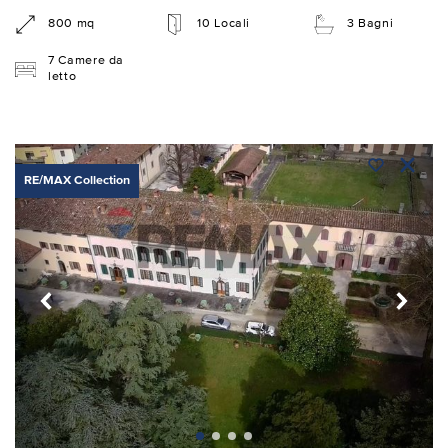
800 mq
10 Locali
3 Bagni
7 Camere da
letto
RE/MAX Collection