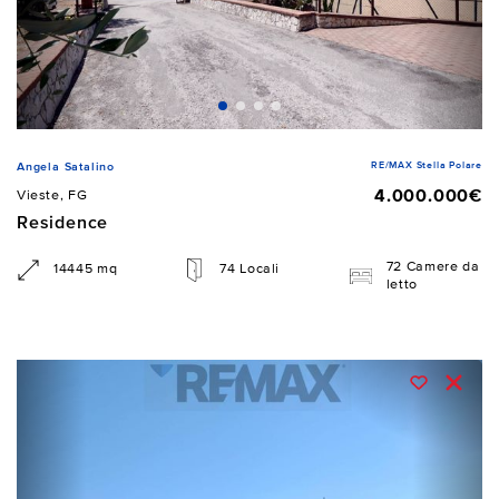
RE/MAX Stella Polare
Angela Satalino
4.000.000€
Vieste, FG
Residence
72 Camere da
14445 mq
74 Locali
letto