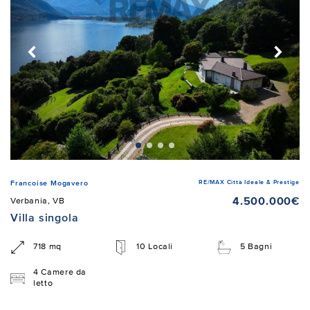
RE/MAX Città Ideale & Prestige
Francoise Mogavero
4.500.000€
Verbania, VB
Villa singola
718 mq
10 Locali
5 Bagni
4 Camere da
letto