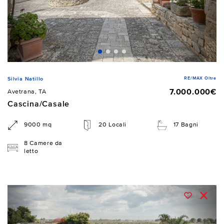
RE/MAX Oltre
Silvia Natillo
7.000.000€
Avetrana, TA
Cascina/Casale
9000 mq
20 Locali
17 Bagni
8 Camere da
letto