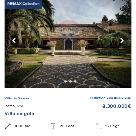
RE/MAX Collection
The RE/MAX Collection Crystal
Vittorio Savoia
8.300.000€
Roma, RM
Villa singola
1000 mq
20 Locali
15 Bagni