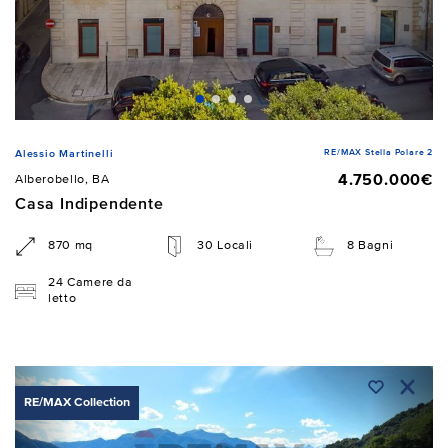
RE/MAX Stella Polare 2
Alessio Martinelli
4.750.000€
Alberobello, BA
Casa Indipendente
870 mq
30 Locali
8 Bagni
24 Camere da
letto
RE/MAX Collection