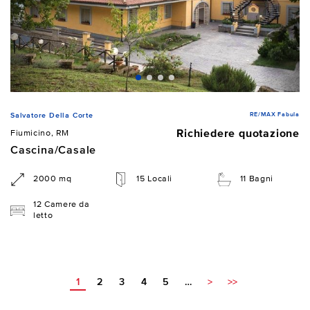
RE/MAX Fabula
Salvatore Della Corte
Richiedere quotazione
Fiumicino, RM
Cascina/Casale
2000 mq
15 Locali
11 Bagni
12 Camere da
letto
1
2
3
4
5
…
>
>>