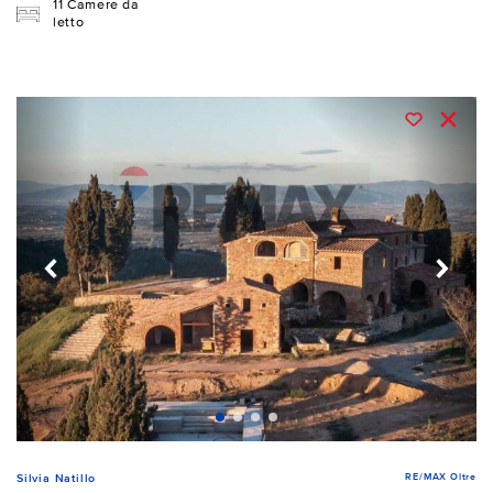
11 Camere da
letto
RE/MAX Oltre
Silvia Natillo