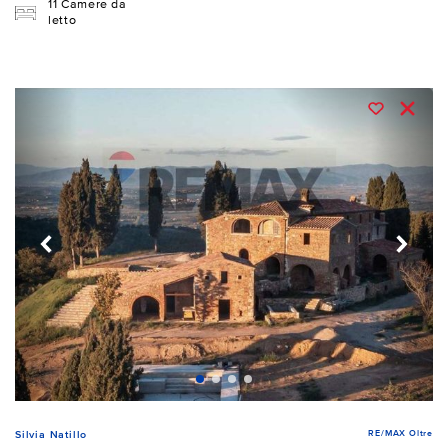
11 Camere da
letto
RE/MAX Oltre
Silvia Natillo