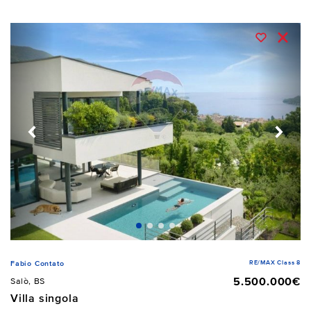
RE/MAX Class 8
Fabio Contato
5.500.000€
Salò, BS
Villa singola