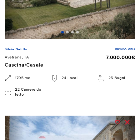
RE/MAX Oltre
Silvia Natillo
7.000.000€
Avetrana, TA
Cascina/Casale
1705 mq
24 Locali
25 Bagni
22 Camere da
letto