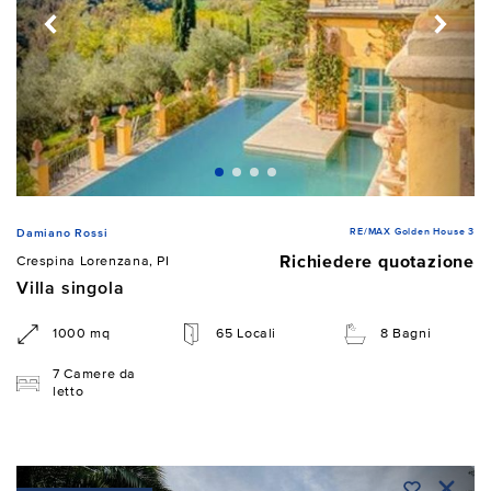
RE/MAX Golden House 3
Damiano Rossi
Richiedere quotazione
Crespina Lorenzana, PI
Villa singola
1000 mq
65 Locali
8 Bagni
7 Camere da
letto