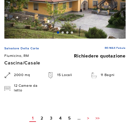
RE/MAX Fabula
Salvatore Della Corte
Richiedere quotazione
Fiumicino, RM
Cascina/Casale
2000 mq
15 Locali
11 Bagni
12 Camere da
letto
1
2
3
4
5
…
>
>>