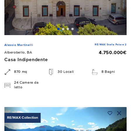
RE/MAX Stella Polare 2
Alessio Martinelli
4.750.000€
Alberobello, BA
Casa Indipendente
870 mq
30 Locali
8 Bagni
24 Camere da
letto
RE/MAX Collection