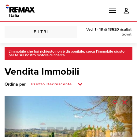
Vedi
1 - 18
di
18520
risultati
FILTRI
trovati
L'immobile che hai richiesto non è disponibile, cerca l'immobile giusto
per te sul nostro motore di ricerca.
Vendita Immobili
Ordina per