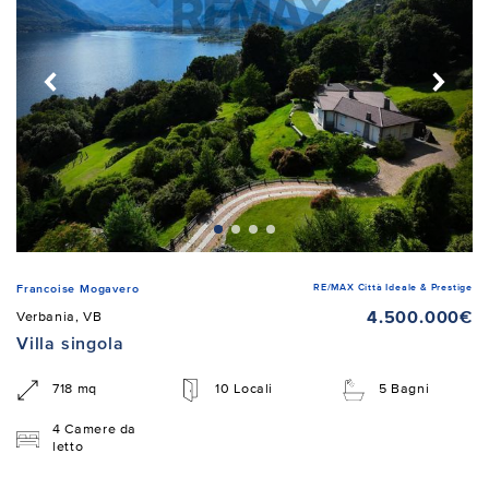
RE/MAX Città Ideale & Prestige
Francoise Mogavero
4.500.000€
Verbania, VB
Villa singola
718 mq
10 Locali
5 Bagni
4 Camere da
letto