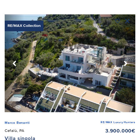
RE/MAX Collection
RE/MAX Luxury Hunters
Marco Benanti
3.900.000€
Cefalù, PA
Villa singola