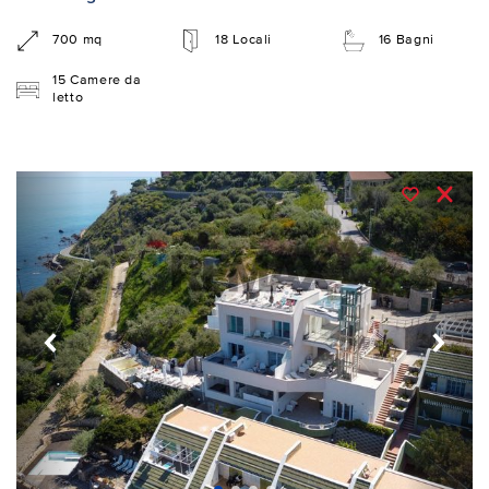
700 mq
18 Locali
16 Bagni
15 Camere da
letto