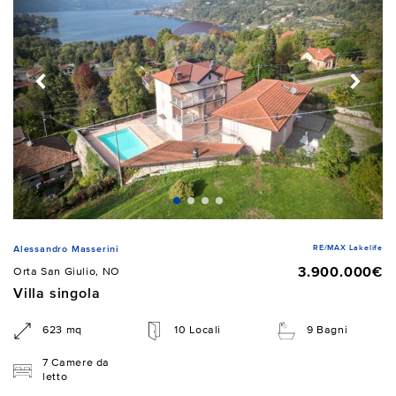
RE/MAX Lakelife
Alessandro Masserini
3.900.000€
Orta San Giulio, NO
Villa singola
623 mq
10 Locali
9 Bagni
7 Camere da
letto