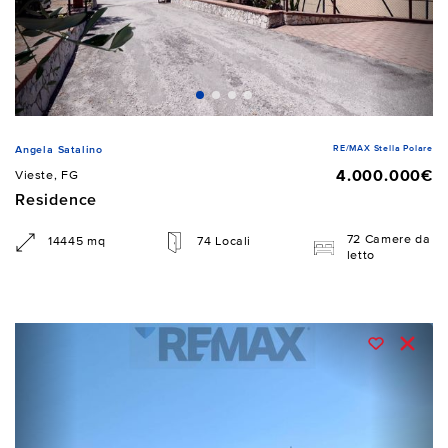
RE/MAX Stella Polare
Angela Satalino
4.000.000€
Vieste, FG
Residence
72 Camere da
14445 mq
74 Locali
letto