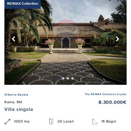
RE/MAX Collection
The RE/MAX Collection Crystal
Vittorio Savoia
8.300.000€
Roma, RM
Villa singola
1000 mq
20 Locali
15 Bagni