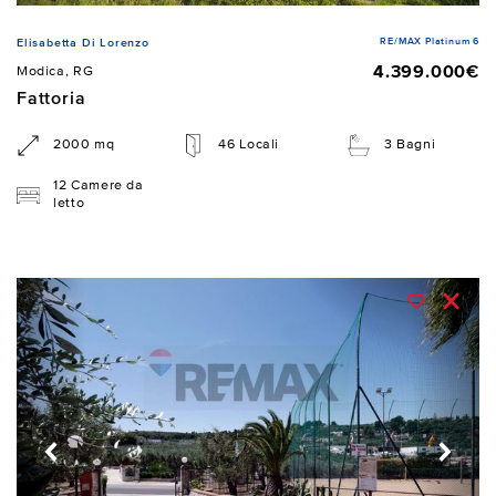
RE/MAX Platinum 6
Elisabetta Di Lorenzo
4.399.000€
Modica, RG
Fattoria
2000 mq
46 Locali
3 Bagni
12 Camere da
letto