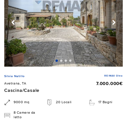
RE/MAX Oltre
Silvia Natillo
7.000.000€
Avetrana, TA
Cascina/Casale
9000 mq
20 Locali
17 Bagni
8 Camere da
letto