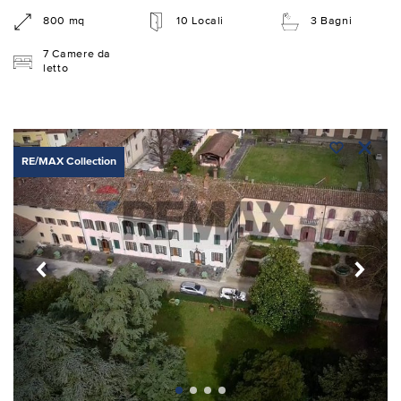
800 mq
10 Locali
3 Bagni
7 Camere da
letto
RE/MAX Collection