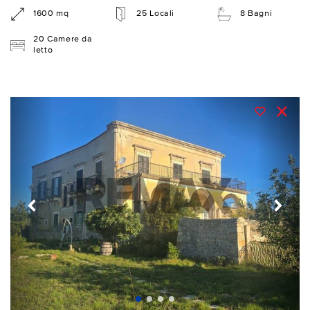
1600 mq
25 Locali
8 Bagni
20 Camere da
letto