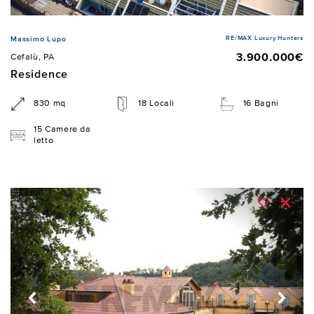
RE/MAX Luxury Hunters
Massimo Lupo
3.900.000€
Cefalù, PA
Residence
830 mq
18 Locali
16 Bagni
15 Camere da
letto