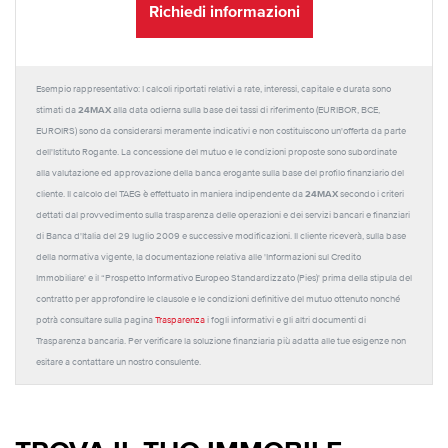
Richiedi informazioni
Esempio rappresentativo: I calcoli riportati relativi a rate, interessi, capitale e durata sono
24MAX
stimati da
alla data odierna sulla base dei tassi di riferimento (EURIBOR, BCE,
EUROIRS) sono da considerarsi meramente indicativi e non costituiscono un'offerta da parte
dell'Istituto Rogante. La concessione del mutuo e le condizioni proposte sono subordinate
alla valutazione ed approvazione della banca erogante sulla base del profilo finanziario del
24MAX
cliente. Il calcolo del TAEG è effettuato in maniera indipendente da
secondo i criteri
dettati dal provvedimento sulla trasparenza delle operazioni e dei servizi bancari e finanziari
di Banca d'Italia del 29 luglio 2009 e successive modificazioni. Il cliente riceverà, sulla base
della normativa vigente, la documentazione relativa alle 'Informazioni sul Credito
Immobiliare' e il “Prospetto Informativo Europeo Standardizzato (Pies)' prima della stipula del
contratto per approfondire le clausole e le condizioni definitive del mutuo ottenuto nonché
potrà consultare sulla pagina
Trasparenza
i fogli informativi e gli altri documenti di
Trasparenza bancaria. Per verificare la soluzione finanziaria più adatta alle tue esigenze non
esitare a contattare un nostro consulente.