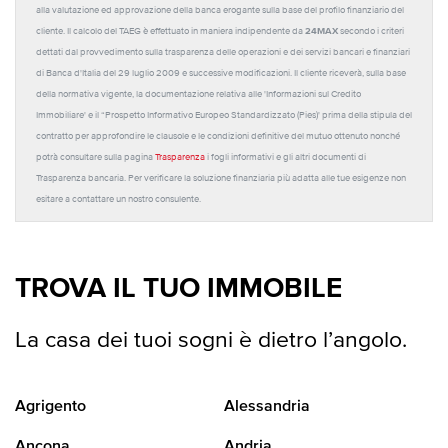
alla valutazione ed approvazione della banca erogante sulla base del profilo finanziario del
24MAX
cliente. Il calcolo del TAEG è effettuato in maniera indipendente da
secondo i criteri
dettati dal provvedimento sulla trasparenza delle operazioni e dei servizi bancari e finanziari
di Banca d'Italia del 29 luglio 2009 e successive modificazioni. Il cliente riceverà, sulla base
della normativa vigente, la documentazione relativa alle 'Informazioni sul Credito
Immobiliare' e il “Prospetto Informativo Europeo Standardizzato (Pies)' prima della stipula del
contratto per approfondire le clausole e le condizioni definitive del mutuo ottenuto nonché
potrà consultare sulla pagina
Trasparenza
i fogli informativi e gli altri documenti di
Trasparenza bancaria. Per verificare la soluzione finanziaria più adatta alle tue esigenze non
esitare a contattare un nostro consulente.
TROVA IL TUO IMMOBILE
La casa dei tuoi sogni è dietro l’angolo.
Agrigento
Alessandria
Ancona
Andria