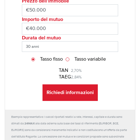
Prezzo dell'immobile
Importo del mutuo
Durata del mutuo
Tasso fisso
Tasso variabile
TAN
2,70%
TAEG
2,84%
Richiedi informazioni
Esempio rappresentativo: I calcoli riportati relativi a rate, interessi, capitale e durata sono
24MAX
stimati da
alla data odierna sulla base dei tassi di riferimento (EURIBOR, BCE,
EUROIRS) sono da considerarsi meramente indicativi e non costituiscono un'offerta da parte
dell'Istituto Rogante. La concessione del mutuo e le condizioni proposte sono subordinate