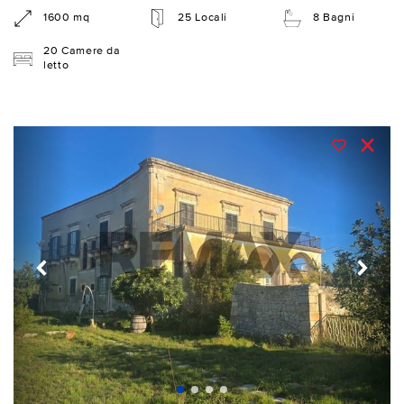
1600 mq
25 Locali
8 Bagni
20 Camere da
letto