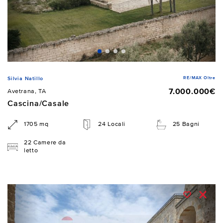
RE/MAX Oltre
Silvia Natillo
7.000.000€
Avetrana, TA
Cascina/Casale
1705 mq
24 Locali
25 Bagni
22 Camere da
letto