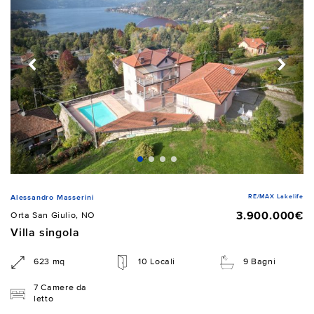
RE/MAX Lakelife
Alessandro Masserini
3.900.000€
Orta San Giulio, NO
Villa singola
623 mq
10 Locali
9 Bagni
7 Camere da
letto