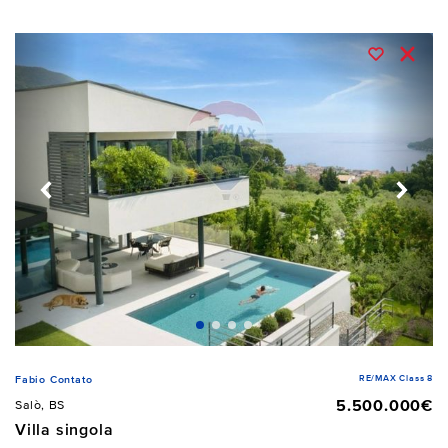
RE/MAX Class 8
Fabio Contato
5.500.000€
Salò, BS
Villa singola