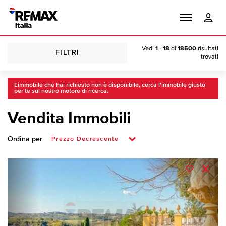
Vedi
1 - 18
di
18500
risultati
FILTRI
trovati
L'immobile che hai richiesto non è disponibile, cerca l'immobile giusto
per te sul nostro motore di ricerca.
Vendita Immobili
Ordina per