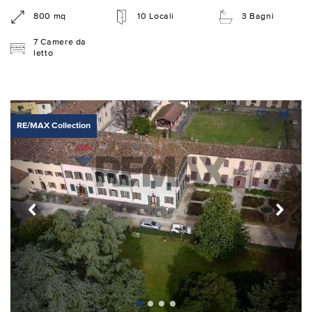
800 mq
10 Locali
3 Bagni
7 Camere da
letto
RE/MAX Collection