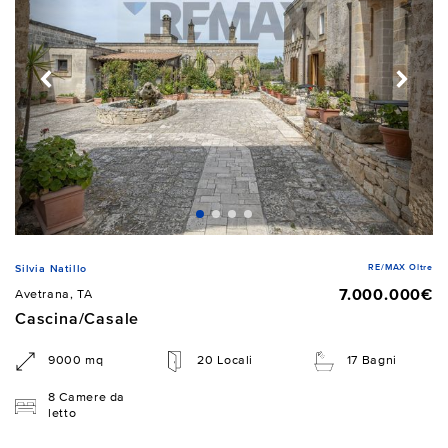
RE/MAX Oltre
Silvia Natillo
7.000.000€
Avetrana, TA
Cascina/Casale
9000 mq
20 Locali
17 Bagni
8 Camere da
letto