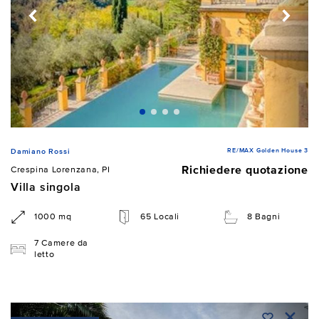
RE/MAX Golden House 3
Damiano Rossi
Richiedere quotazione
Crespina Lorenzana, PI
Villa singola
1000 mq
65 Locali
8 Bagni
7 Camere da
letto