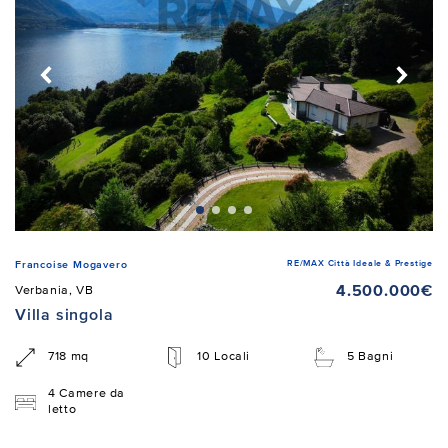
RE/MAX Città Ideale & Prestige
Francoise Mogavero
4.500.000€
Verbania, VB
Villa singola
718 mq
10 Locali
5 Bagni
4 Camere da
letto