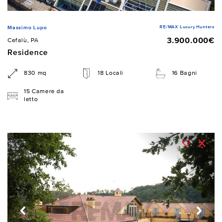
RE/MAX Luxury Hunters
Massimo Lupo
3.900.000€
Cefalù, PA
Residence
830 mq
18 Locali
16 Bagni
15 Camere da
letto