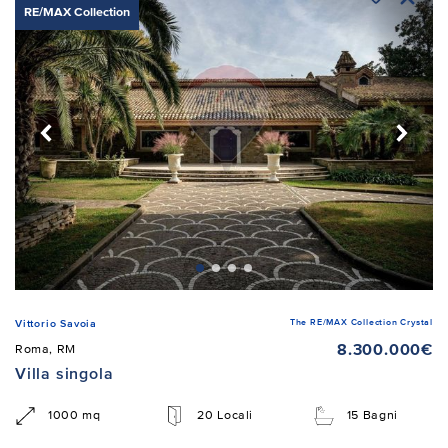
RE/MAX Collection
The RE/MAX Collection Crystal
Vittorio Savoia
8.300.000€
Roma, RM
Villa singola
1000 mq
20 Locali
15 Bagni