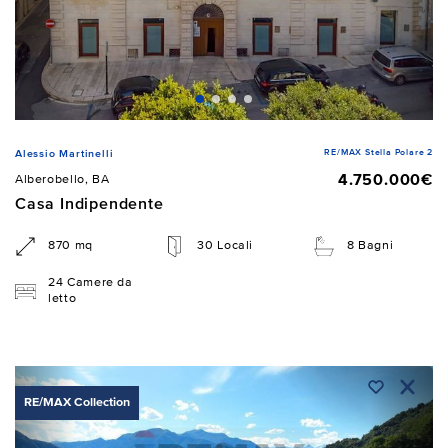
RE/MAX Stella Polare 2
Alessio Martinelli
4.750.000€
Alberobello, BA
Casa Indipendente
870 mq
30 Locali
8 Bagni
24 Camere da
letto
RE/MAX Collection