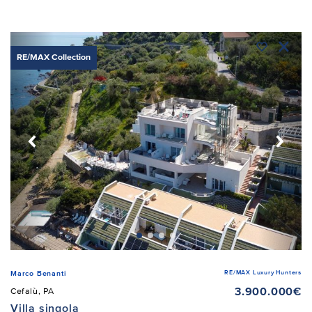
RE/MAX Collection
RE/MAX Luxury Hunters
Marco Benanti
3.900.000€
Cefalù, PA
Villa singola