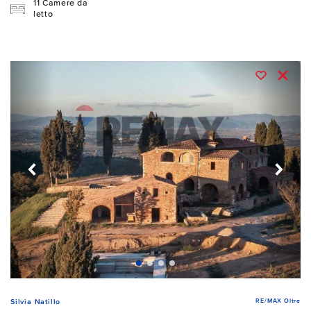
11 Camere da
letto
RE/MAX Oltre
Silvia Natillo