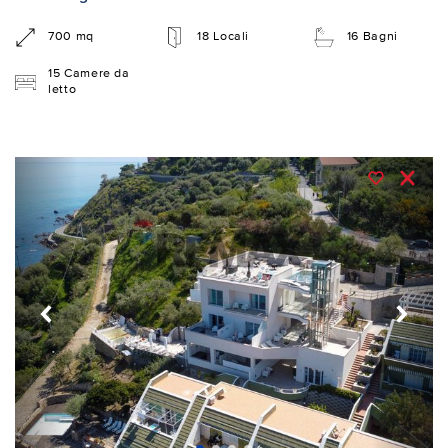
700 mq
18 Locali
16 Bagni
15 Camere da
letto