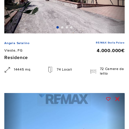
RE/MAX Stella Polare
Angela Satalino
4.000.000€
Vieste, FG
Residence
72 Camere da
14445 mq
74 Locali
letto