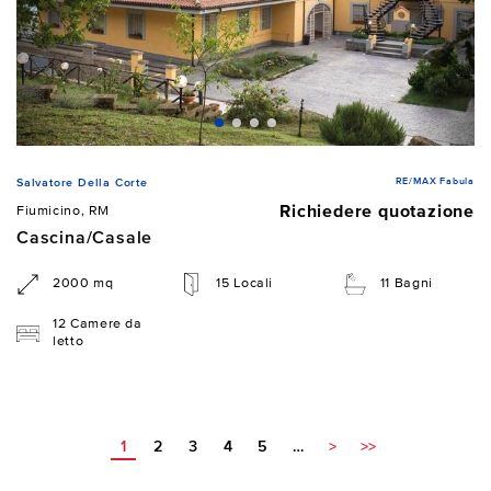
RE/MAX Fabula
Salvatore Della Corte
Richiedere quotazione
Fiumicino, RM
Cascina/Casale
2000 mq
15 Locali
11 Bagni
12 Camere da
letto
1
2
3
4
5
…
>
>>