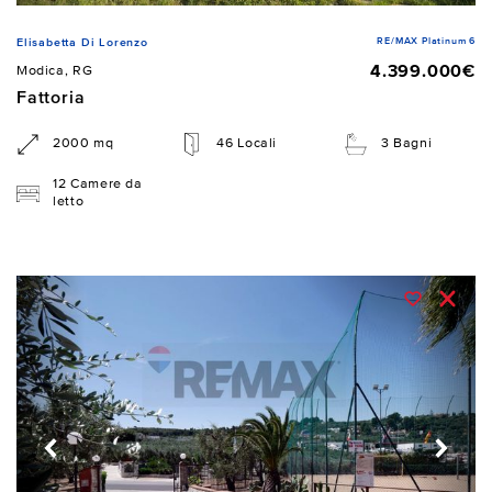
RE/MAX Platinum 6
Elisabetta Di Lorenzo
4.399.000€
Modica, RG
Fattoria
2000 mq
46 Locali
3 Bagni
12 Camere da
letto