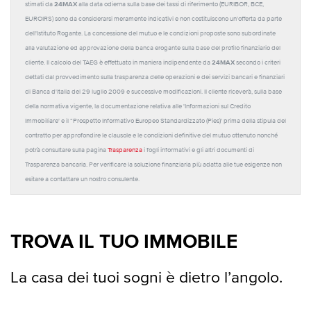
24MAX
stimati da
alla data odierna sulla base dei tassi di riferimento (EURIBOR, BCE,
EUROIRS) sono da considerarsi meramente indicativi e non costituiscono un'offerta da parte
dell'Istituto Rogante. La concessione del mutuo e le condizioni proposte sono subordinate
alla valutazione ed approvazione della banca erogante sulla base del profilo finanziario del
24MAX
cliente. Il calcolo del TAEG è effettuato in maniera indipendente da
secondo i criteri
dettati dal provvedimento sulla trasparenza delle operazioni e dei servizi bancari e finanziari
di Banca d'Italia del 29 luglio 2009 e successive modificazioni. Il cliente riceverà, sulla base
della normativa vigente, la documentazione relativa alle 'Informazioni sul Credito
Immobiliare' e il “Prospetto Informativo Europeo Standardizzato (Pies)' prima della stipula del
contratto per approfondire le clausole e le condizioni definitive del mutuo ottenuto nonché
potrà consultare sulla pagina
Trasparenza
i fogli informativi e gli altri documenti di
Trasparenza bancaria. Per verificare la soluzione finanziaria più adatta alle tue esigenze non
esitare a contattare un nostro consulente.
TROVA IL TUO IMMOBILE
La casa dei tuoi sogni è dietro l’angolo.