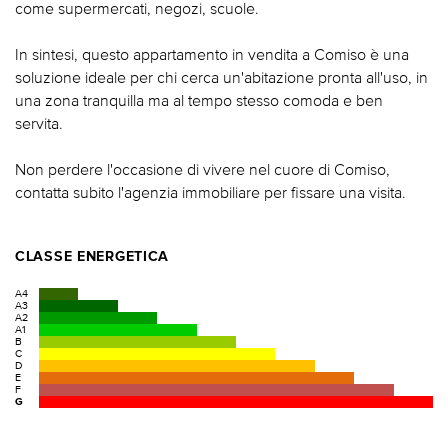
come supermercati, negozi, scuole.
In sintesi, questo appartamento in vendita a Comiso è una
soluzione ideale per chi cerca un'abitazione pronta all'uso, in
una zona tranquilla ma al tempo stesso comoda e ben
servita.
Non perdere l'occasione di vivere nel cuore di Comiso,
contatta subito l'agenzia immobiliare per fissare una visita.
CLASSE ENERGETICA
A4
A3
A2
A1
B
C
D
E
F
G