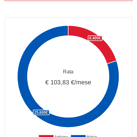
6.400€
Rata
€ 103,83 €/mese
25.600€
Anticipo
Mutuo