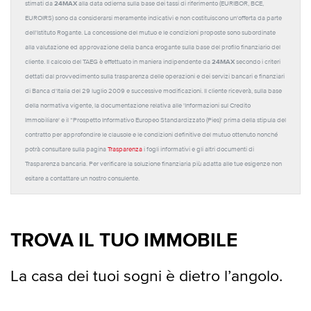
24MAX
stimati da
alla data odierna sulla base dei tassi di riferimento (EURIBOR, BCE,
EUROIRS) sono da considerarsi meramente indicativi e non costituiscono un'offerta da parte
dell'Istituto Rogante. La concessione del mutuo e le condizioni proposte sono subordinate
alla valutazione ed approvazione della banca erogante sulla base del profilo finanziario del
24MAX
cliente. Il calcolo del TAEG è effettuato in maniera indipendente da
secondo i criteri
dettati dal provvedimento sulla trasparenza delle operazioni e dei servizi bancari e finanziari
di Banca d'Italia del 29 luglio 2009 e successive modificazioni. Il cliente riceverà, sulla base
della normativa vigente, la documentazione relativa alle 'Informazioni sul Credito
Immobiliare' e il “Prospetto Informativo Europeo Standardizzato (Pies)' prima della stipula del
contratto per approfondire le clausole e le condizioni definitive del mutuo ottenuto nonché
potrà consultare sulla pagina
Trasparenza
i fogli informativi e gli altri documenti di
Trasparenza bancaria. Per verificare la soluzione finanziaria più adatta alle tue esigenze non
esitare a contattare un nostro consulente.
TROVA IL TUO IMMOBILE
La casa dei tuoi sogni è dietro l’angolo.