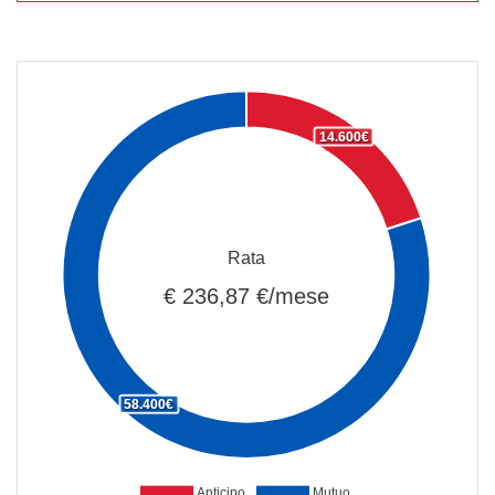
14.600€
Rata
€ 236,87 €/mese
58.400€
Anticipo
Mutuo