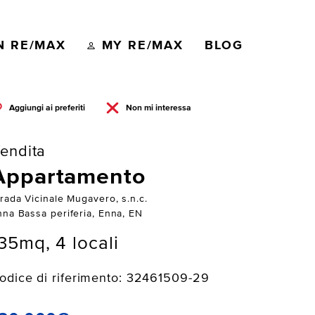
N RE/MAX
MY RE/MAX
BLOG
Aggiungi ai preferiti
Non mi interessa
endita
Appartamento
rada Vicinale Mugavero, s.n.c.
nna Bassa periferia, Enna, EN
35mq, 4 locali
odice di riferimento: 32461509-29