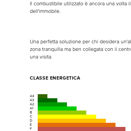
Il combustibile utilizzato è ancora una volta
dell'immobile.
Una perfetta soluzione per chi desidera un'a
zona tranquilla ma ben collegata con il centro
una visita.
CLASSE ENERGETICA
A4
A3
A2
A1
B
C
D
E
F