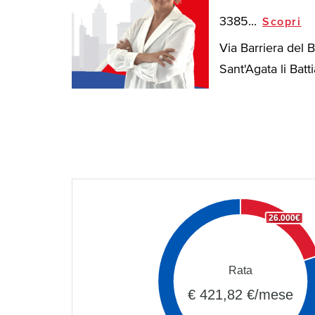
3385...
Scopri
Via Barriera del 
Sant'Agata li Battia
26.000€
Rata
€ 421,82 €/mese