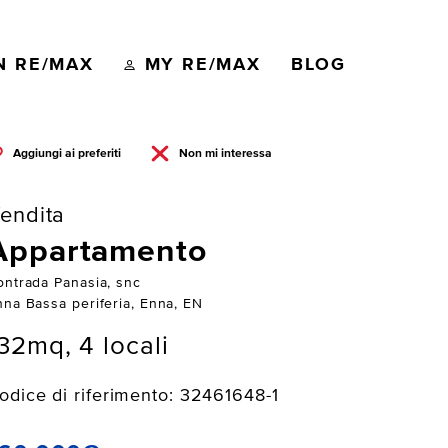
N RE/MAX
MY RE/MAX
BLOG
Aggiungi ai preferiti
Non mi interessa
endita
Appartamento
ontrada Panasia, snc
nna Bassa periferia, Enna, EN
32mq, 4 locali
odice di riferimento: 32461648-1