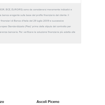
URIBOR, BCE, EUROIRS) sono da considerarsi meramente indicativi e
anca erogante sulla base del profilo finanziario del cliente. Il
 finanziari di Banca d'Italia del 29 luglio 2009 e successive
Europeo Standardizzato (Pies)' prima della stipula del contratto per
sparenza bancaria. Per verificare la soluzione finanziaria più adatta alle
zo
Ascoli Piceno