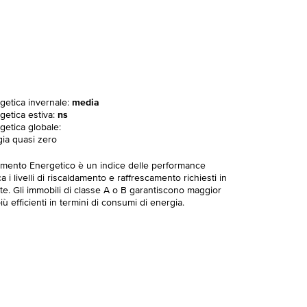
rgetica invernale:
media
getica estiva:
ns
getica globale:
gia quasi zero
imento Energetico è un indice delle performance
 i livelli di riscaldamento e raffrescamento richiesti in
te. Gli immobili di classe A o B garantiscono maggior
ù efficienti in termini di consumi di energia.