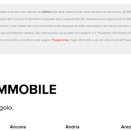
capitale e durata sono stimati da
24MAX
alla data odierna sulla base dei tassi di riferimento (E
sione del mutuo e le condizioni proposte sono subordinate alla valutazione ed approvazione della b
ondo i criteri dettati dal provvedimento sulla trasparenza delle operazioni e dei servizi bancari e
 la documentazione relativa alle 'Informazioni sul Credito Immobiliare' e il “Prospetto Informativo 
o nonché potrà consultare sulla pagina
Trasparenza
i fogli informativi e gli altri documenti di Tra
IMMOBILE
golo.
Ancona
Andria
Arez