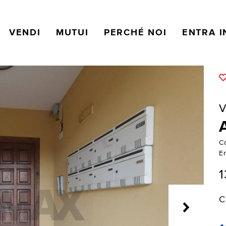
VENDI
MUTUI
PERCHÉ NOI
ENTRA I
V
C
E
1
C