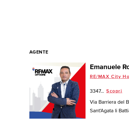
AGENTE
Emanuele Ro
RE/MAX City H
3347...
Scopri
Via Barriera del 
Sant'Agata li Battia