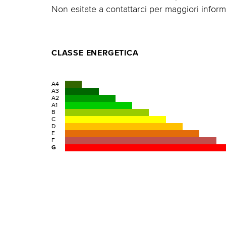
Non esitate a contattarci per maggiori inform
CLASSE ENERGETICA
A4
A3
A2
A1
B
C
D
E
F
G