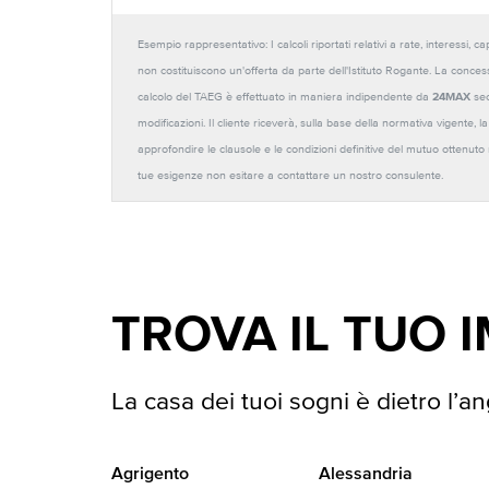
Esempio rappresentativo: I calcoli riportati relativi a rate, interessi, 
non costituiscono un'offerta da parte dell'Istituto Rogante. La conces
calcolo del TAEG è effettuato in maniera indipendente da
24MAX
sec
modificazioni. Il cliente riceverà, sulla base della normativa vigente,
approfondire le clausole e le condizioni definitive del mutuo ottenut
tue esigenze non esitare a contattare un nostro consulente.
TROVA IL TUO 
La casa dei tuoi sogni è dietro l’an
Agrigento
Alessandria