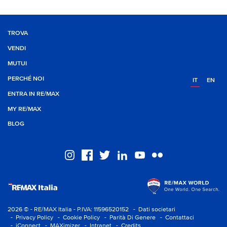
TROVA
VENDI
MUTUI
PERCHÉ NOI
IT
EN
ENTRA IN RE/MAX
MY RE/MAX
BLOG
2026 © - RE/MAX Italia - P.IVA: 11596520152
- Dati societari
- Privacy Policy
- Cookie Policy
- Parità Di Genere
- Contattaci
- iConnect
- MAXimizer
- Intranet
- Credits