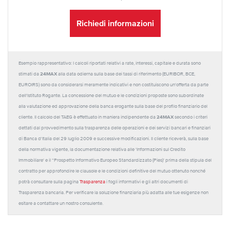
Richiedi informazioni
Esempio rappresentativo: I calcoli riportati relativi a rate, interessi, capitale e durata sono
24MAX
stimati da
alla data odierna sulla base dei tassi di riferimento (EURIBOR, BCE,
EUROIRS) sono da considerarsi meramente indicativi e non costituiscono un'offerta da parte
dell'Istituto Rogante. La concessione del mutuo e le condizioni proposte sono subordinate
alla valutazione ed approvazione della banca erogante sulla base del profilo finanziario del
24MAX
cliente. Il calcolo del TAEG è effettuato in maniera indipendente da
secondo i criteri
dettati dal provvedimento sulla trasparenza delle operazioni e dei servizi bancari e finanziari
di Banca d'Italia del 29 luglio 2009 e successive modificazioni. Il cliente riceverà, sulla base
della normativa vigente, la documentazione relativa alle 'Informazioni sul Credito
Immobiliare' e il “Prospetto Informativo Europeo Standardizzato (Pies)' prima della stipula del
contratto per approfondire le clausole e le condizioni definitive del mutuo ottenuto nonché
potrà consultare sulla pagina
Trasparenza
i fogli informativi e gli altri documenti di
Trasparenza bancaria. Per verificare la soluzione finanziaria più adatta alle tue esigenze non
esitare a contattare un nostro consulente.