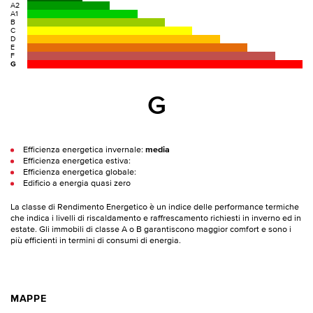
A2
A1
B
C
D
E
F
G
G
Efficienza energetica invernale:
media
Efficienza energetica estiva:
Efficienza energetica globale:
Edificio a energia quasi zero
La classe di Rendimento Energetico è un indice delle performance termiche
che indica i livelli di riscaldamento e raffrescamento richiesti in inverno ed in
estate. Gli immobili di classe A o B garantiscono maggior comfort e sono i
più efficienti in termini di consumi di energia.
MAPPE