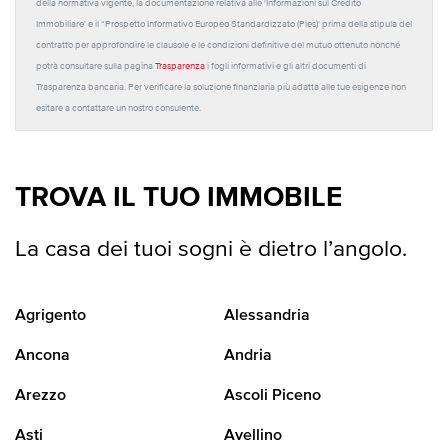
della normativa vigente, la documentazione relativa alle 'Informazioni sul Credito
Immobiliare' e il “Prospetto Informativo Europeo Standardizzato (Pies)' prima della stipula del
contratto per approfondire le clausole e le condizioni definitive del mutuo ottenuto nonché
potrà consultare sulla pagina
Trasparenza
i fogli informativi e gli altri documenti di
Trasparenza bancaria. Per verificare la soluzione finanziaria più adatta alle tue esigenze non
esitare a contattare un nostro consulente.
TROVA IL TUO IMMOBILE
La casa dei tuoi sogni è dietro l’angolo.
Agrigento
Alessandria
Ancona
Andria
Arezzo
Ascoli Piceno
Asti
Avellino