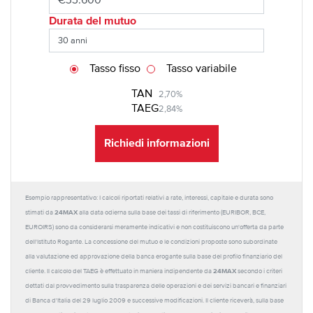
Durata del mutuo
Tasso fisso
Tasso variabile
TAN
2,70%
TAEG
2,84%
Richiedi informazioni
Esempio rappresentativo: I calcoli riportati relativi a rate, interessi, capitale e durata sono
24MAX
stimati da
alla data odierna sulla base dei tassi di riferimento (EURIBOR, BCE,
EUROIRS) sono da considerarsi meramente indicativi e non costituiscono un'offerta da parte
dell'Istituto Rogante. La concessione del mutuo e le condizioni proposte sono subordinate
alla valutazione ed approvazione della banca erogante sulla base del profilo finanziario del
24MAX
cliente. Il calcolo del TAEG è effettuato in maniera indipendente da
secondo i criteri
dettati dal provvedimento sulla trasparenza delle operazioni e dei servizi bancari e finanziari
di Banca d'Italia del 29 luglio 2009 e successive modificazioni. Il cliente riceverà, sulla base