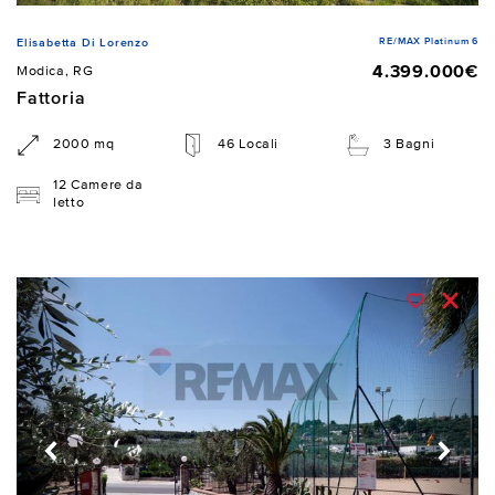
RE/MAX Platinum 6
Elisabetta Di Lorenzo
4.399.000€
Modica, RG
Fattoria
2000 mq
46 Locali
3 Bagni
12 Camere da
letto