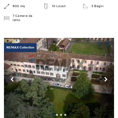
800 mq
10 Locali
3 Bagni
7 Camere da
letto
RE/MAX Collection