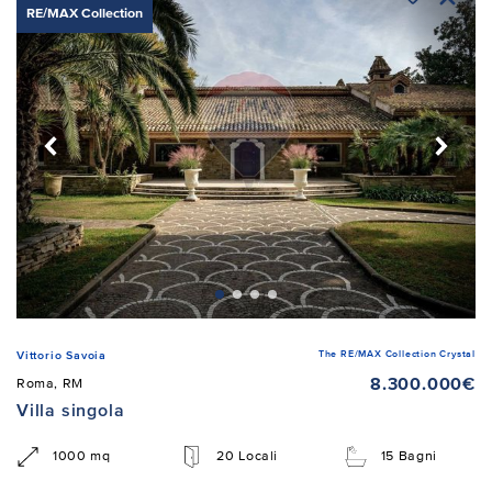
RE/MAX Collection
The RE/MAX Collection Crystal
Vittorio Savoia
8.300.000€
Roma, RM
Villa singola
1000 mq
20 Locali
15 Bagni