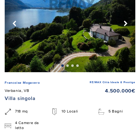
RE/MAX Città Ideale & Prestige
Francoise Mogavero
4.500.000€
Verbania, VB
Villa singola
718 mq
10 Locali
5 Bagni
4 Camere da
letto