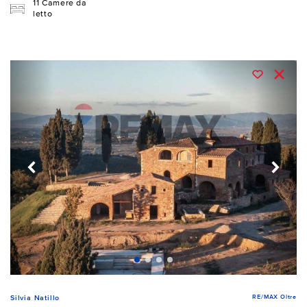
11 Camere da
letto
RE/MAX Oltre
Silvia Natillo