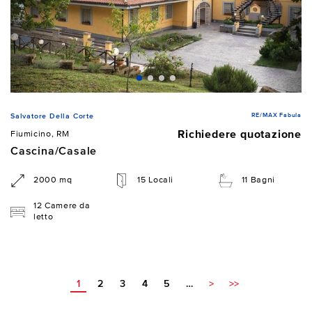
RE/MAX Fabula
Salvatore Della Corte
Richiedere quotazione
Fiumicino, RM
Cascina/Casale
2000 mq
15 Locali
11 Bagni
12 Camere da
letto
1
2
3
4
5
…
>
>>