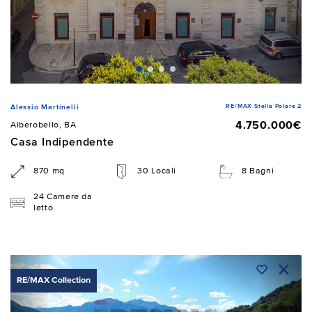
RE/MAX Stella Polare 2
Alessio Martinelli
4.750.000€
Alberobello, BA
Casa Indipendente
870 mq
30 Locali
8 Bagni
24 Camere da
letto
RE/MAX Collection