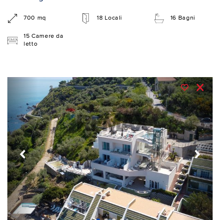
700 mq
18 Locali
16 Bagni
15 Camere da
letto