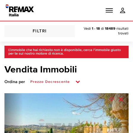
Vedi
1 - 18
di
18489
risultati
FILTRI
trovati
L'immobile che hai richiesto non è disponibile, cerca l'immobile giusto
per te sul nostro motore di ricerca.
Vendita Immobili
Ordina per