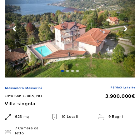
RE/MAX Lakelife
Alessandro Masserini
3.900.000€
Orta San Giulio, NO
Villa singola
623 mq
10 Locali
9 Bagni
7 Camere da
letto