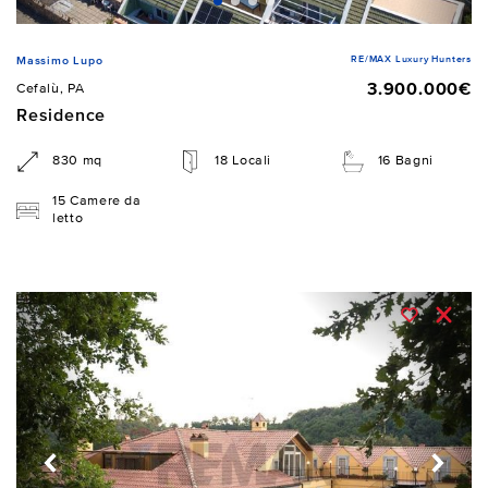
RE/MAX Luxury Hunters
Massimo Lupo
3.900.000€
Cefalù, PA
Residence
830 mq
18 Locali
16 Bagni
15 Camere da
letto