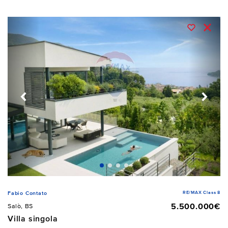
RE/MAX Class 8
Fabio Contato
5.500.000€
Salò, BS
Villa singola