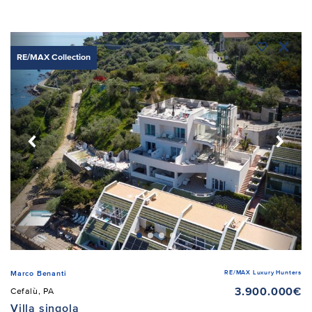
RE/MAX Collection
RE/MAX Luxury Hunters
Marco Benanti
3.900.000€
Cefalù, PA
Villa singola