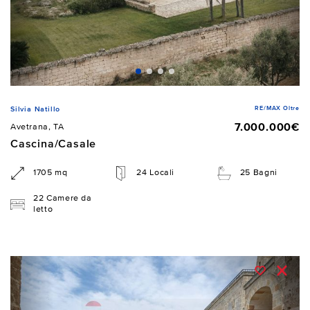
RE/MAX Oltre
Silvia Natillo
7.000.000€
Avetrana, TA
Cascina/Casale
1705 mq
24 Locali
25 Bagni
22 Camere da
letto