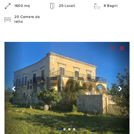
1600 mq
25 Locali
8 Bagni
20 Camere da
letto