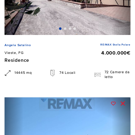
RE/MAX Stella Polare
Angela Satalino
4.000.000€
Vieste, FG
Residence
72 Camere da
14445 mq
74 Locali
letto