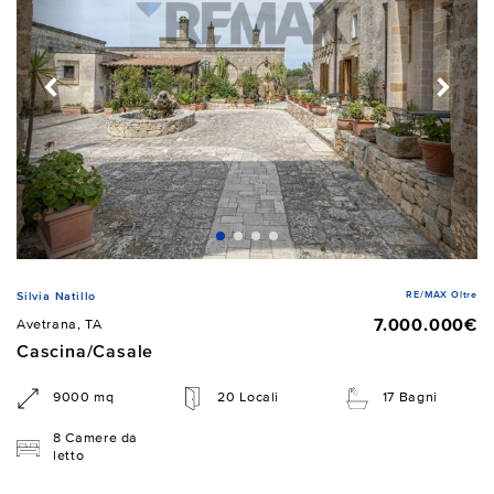
RE/MAX Oltre
Silvia Natillo
7.000.000€
Avetrana, TA
Cascina/Casale
9000 mq
20 Locali
17 Bagni
8 Camere da
letto