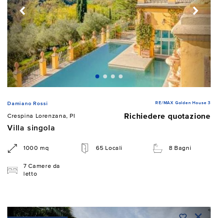
RE/MAX Golden House 3
Damiano Rossi
Richiedere quotazione
Crespina Lorenzana, PI
Villa singola
1000 mq
65 Locali
8 Bagni
7 Camere da
letto