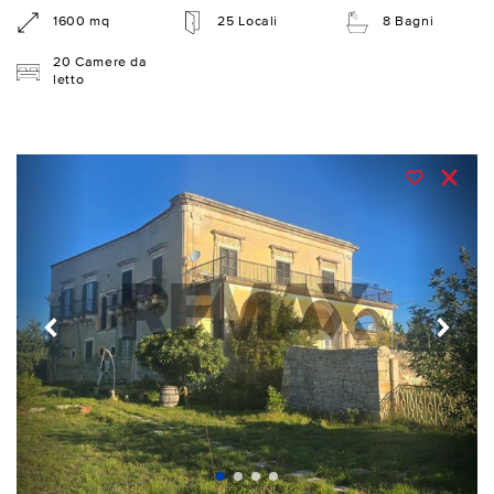
1600 mq
25 Locali
8 Bagni
20 Camere da
letto