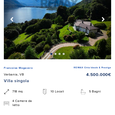
RE/MAX Città Ideale & Prestige
Francoise Mogavero
4.500.000€
Verbania, VB
Villa singola
718 mq
10 Locali
5 Bagni
4 Camere da
letto