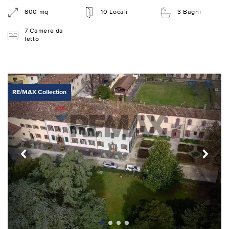
800 mq
10 Locali
3 Bagni
7 Camere da
letto
RE/MAX Collection