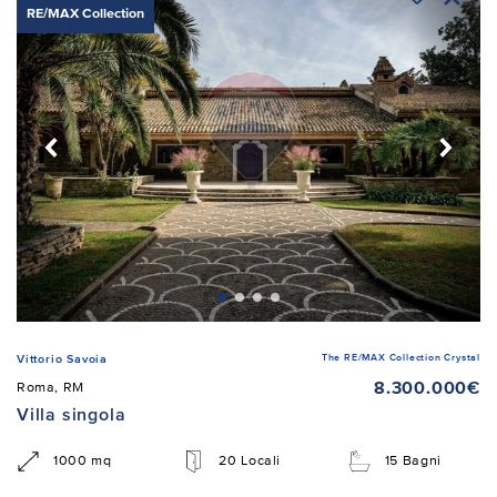
RE/MAX Collection
The RE/MAX Collection Crystal
Vittorio Savoia
8.300.000€
Roma, RM
Villa singola
1000 mq
20 Locali
15 Bagni