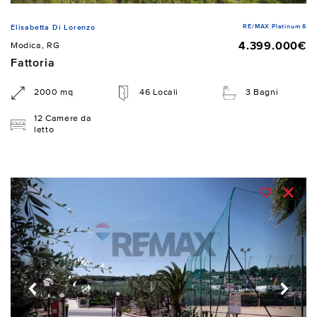
RE/MAX Platinum 6
Elisabetta Di Lorenzo
4.399.000€
Modica, RG
Fattoria
2000 mq
46 Locali
3 Bagni
12 Camere da
letto