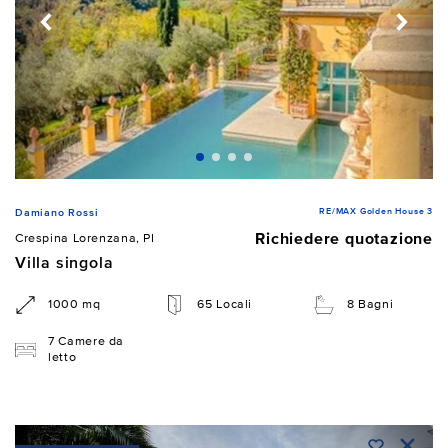
RE/MAX Golden House 3
Damiano Rossi
Richiedere quotazione
Crespina Lorenzana, PI
Villa singola
1000 mq
65 Locali
8 Bagni
7 Camere da
letto