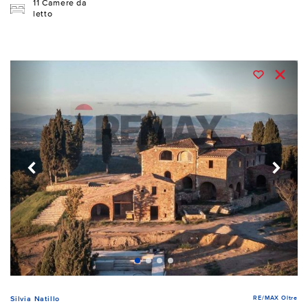
11 Camere da
letto
RE/MAX Oltre
Silvia Natillo