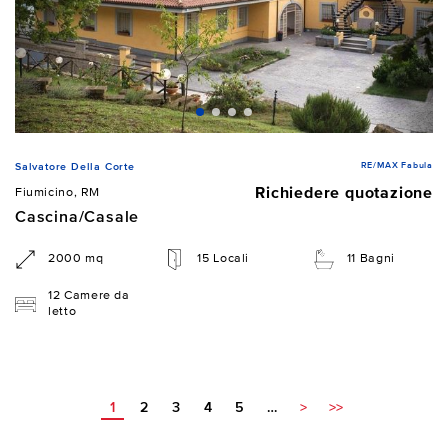
RE/MAX Fabula
Salvatore Della Corte
Richiedere quotazione
Fiumicino, RM
Cascina/Casale
2000 mq
15 Locali
11 Bagni
12 Camere da
letto
1
2
3
4
5
…
>
>>