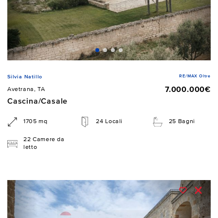
RE/MAX Oltre
Silvia Natillo
7.000.000€
Avetrana, TA
Cascina/Casale
1705 mq
24 Locali
25 Bagni
22 Camere da
letto