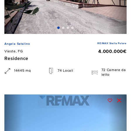
RE/MAX Stella Polare
Angela Satalino
4.000.000€
Vieste, FG
Residence
72 Camere da
14445 mq
74 Locali
letto