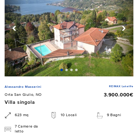
RE/MAX Lakelife
Alessandro Masserini
3.900.000€
Orta San Giulio, NO
Villa singola
623 mq
10 Locali
9 Bagni
7 Camere da
letto