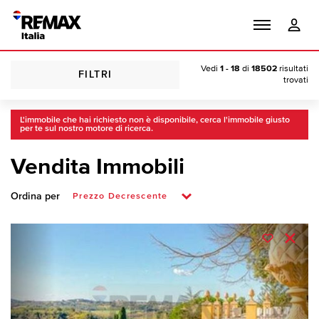
Vedi
1 - 18
di
18502
risultati
FILTRI
trovati
L'immobile che hai richiesto non è disponibile, cerca l'immobile giusto
per te sul nostro motore di ricerca.
Vendita Immobili
Ordina per