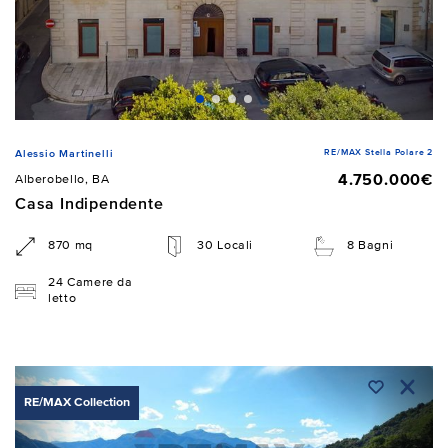
RE/MAX Stella Polare 2
Alessio Martinelli
4.750.000€
Alberobello, BA
Casa Indipendente
870 mq
30 Locali
8 Bagni
24 Camere da
letto
RE/MAX Collection