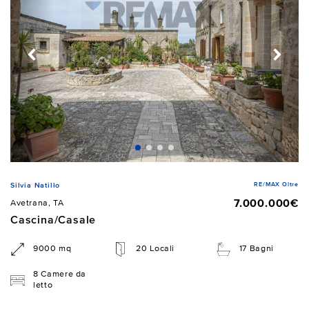
RE/MAX Oltre
Silvia Natillo
7.000.000€
Avetrana, TA
Cascina/Casale
9000 mq
20 Locali
17 Bagni
8 Camere da
letto