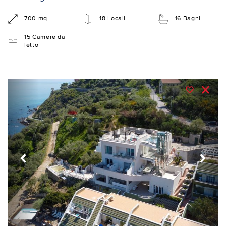
700 mq
18 Locali
16 Bagni
15 Camere da
letto