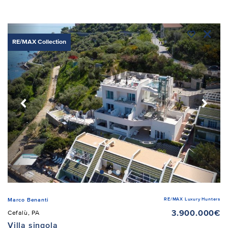
RE/MAX Collection
RE/MAX Luxury Hunters
Marco Benanti
3.900.000€
Cefalù, PA
Villa singola