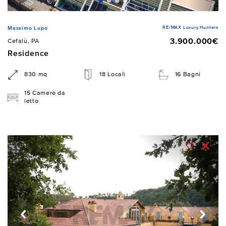
RE/MAX Luxury Hunters
Massimo Lupo
3.900.000€
Cefalù, PA
Residence
830 mq
18 Locali
16 Bagni
15 Camere da
letto