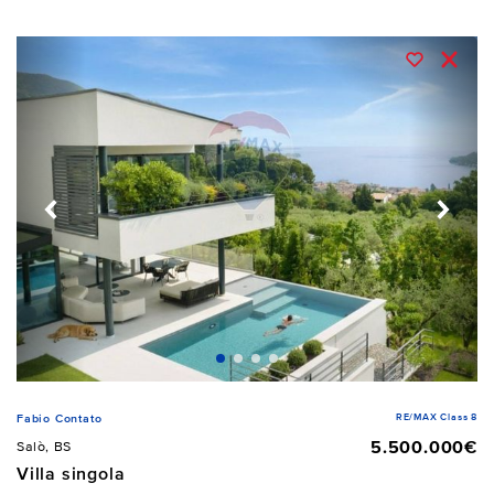
RE/MAX Class 8
Fabio Contato
5.500.000€
Salò, BS
Villa singola