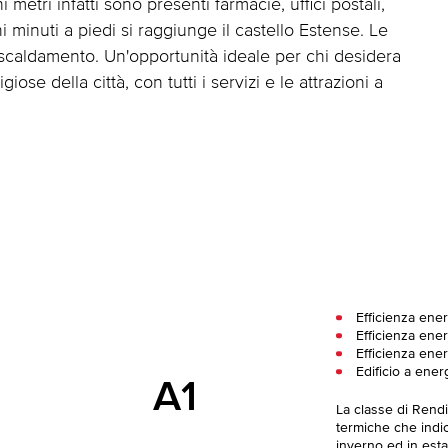
metri infatti sono presenti farmacie, uffici postali,
i minuti a piedi si raggiunge il castello Estense. Le
iscaldamento. Un'opportunità ideale per chi desidera
iose della città, con tutti i servizi e le attrazioni a
Efficienza ene
Efficienza ener
Efficienza ene
Edificio a ener
A1
La classe di Rend
termiche che indica
inverno ed in esta