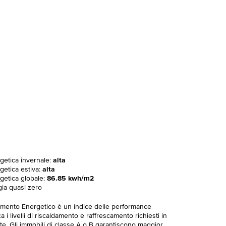
rgetica invernale:
alta
getica estiva:
alta
rgetica globale:
86.85 kwh/m2
gia quasi zero
imento Energetico è un indice delle performance
 i livelli di riscaldamento e raffrescamento richiesti in
te. Gli immobili di classe A o B garantiscono maggior