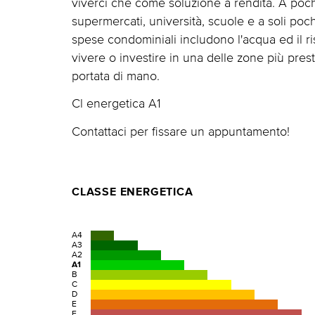
viverci che come soluzione a rendita. A pochi 
supermercati, università, scuole e a soli poch
spese condominiali includono l'acqua ed il r
vivere o investire in una delle zone più prestig
portata di mano.
Cl energetica A1
Contattaci per fissare un appuntamento!
CLASSE ENERGETICA
A4
A3
A2
A1
B
C
D
E
F