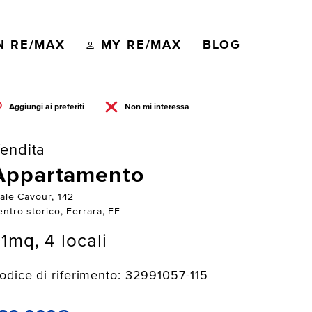
N RE/MAX
MY RE/MAX
BLOG
Aggiungi ai preferiti
Non mi interessa
endita
Appartamento
iale Cavour, 142
ntro storico, Ferrara, FE
1mq, 4 locali
odice di riferimento: 32991057-115