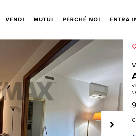
VENDI
MUTUI
PERCHÉ NOI
ENTRA I
V
V
Ce
9
C