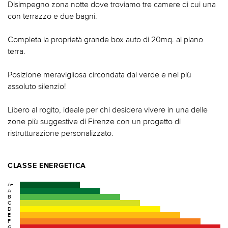
Disimpegno zona notte dove troviamo tre camere di cui una
con terrazzo e due bagni.
Completa la proprietà grande box auto di 20mq. al piano
terra.
Posizione meravigliosa circondata dal verde e nel più
assoluto silenzio!
Libero al rogito, ideale per chi desidera vivere in una delle
zone più suggestive di Firenze con un progetto di
ristrutturazione personalizzato.
CLASSE ENERGETICA
A+
A
B
C
D
E
F
G