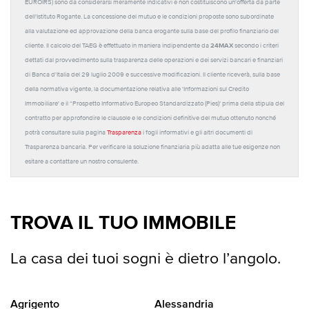
EUROIRS) sono da considerarsi meramente indicativi e non costituiscono un'offerta da parte
dell'Istituto Rogante. La concessione del mutuo e le condizioni proposte sono subordinate
alla valutazione ed approvazione della banca erogante sulla base del profilo finanziario del
24MAX
cliente. Il calcolo del TAEG è effettuato in maniera indipendente da
secondo i criteri
dettati dal provvedimento sulla trasparenza delle operazioni e dei servizi bancari e finanziari
di Banca d'Italia del 29 luglio 2009 e successive modificazioni. Il cliente riceverà, sulla base
della normativa vigente, la documentazione relativa alle 'Informazioni sul Credito
Immobiliare' e il “Prospetto Informativo Europeo Standardizzato (Pies)' prima della stipula del
contratto per approfondire le clausole e le condizioni definitive del mutuo ottenuto nonché
potrà consultare sulla pagina
Trasparenza
i fogli informativi e gli altri documenti di
Trasparenza bancaria. Per verificare la soluzione finanziaria più adatta alle tue esigenze non
esitare a contattare un nostro consulente.
TROVA IL TUO IMMOBILE
La casa dei tuoi sogni è dietro l’angolo.
Agrigento
Alessandria