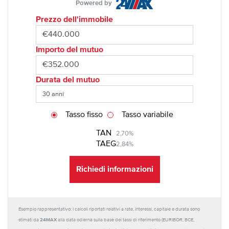
Powered by
Prezzo dell'immobile
Importo del mutuo
Durata del mutuo
Tasso fisso
Tasso variabile
TAN
2,70%
TAEG
2,84%
Richiedi informazioni
Esempio rappresentativo: I calcoli riportati relativi a rate, interessi, capitale e durata sono
24MAX
stimati da
alla data odierna sulla base dei tassi di riferimento (EURIBOR, BCE,