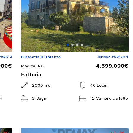
Polare 2
RE/MAX Platinum 6
Elisabetta Di Lorenzo
000€
4.399.000€
Modica, RG
Fattoria
2000 mq
46 Locali
da
3 Bagni
12 Camere da letto