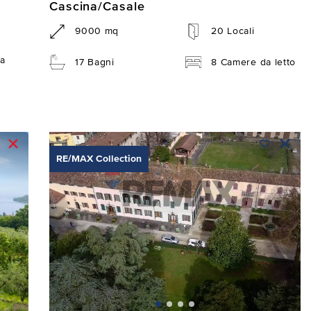
Cascina/Casale
9000 mq
20 Locali
a
17 Bagni
8 Camere da letto
RE/MAX Collection