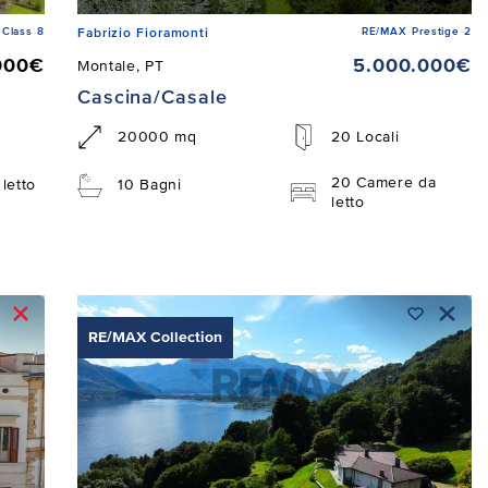
Class 8
RE/MAX Prestige 2
Fabrizio Fioramonti
000€
5.000.000€
Montale, PT
Cascina/Casale
20000 mq
20 Locali
20 Camere da
letto
10 Bagni
letto
RE/MAX Collection