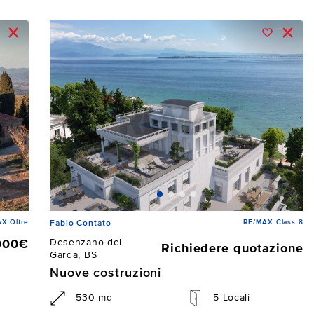
X Oltre
RE/MAX Class 8
Fabio Contato
Desenzano del
000€
Richiedere quotazione
Garda, BS
Nuove costruzioni
530 mq
5 Locali