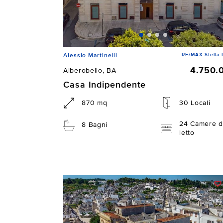
RE/MAX Stella 
Alessio Martinelli
4.750.
Alberobello, BA
Casa Indipendente
870 mq
30 Locali
24 Camere d
8 Bagni
letto