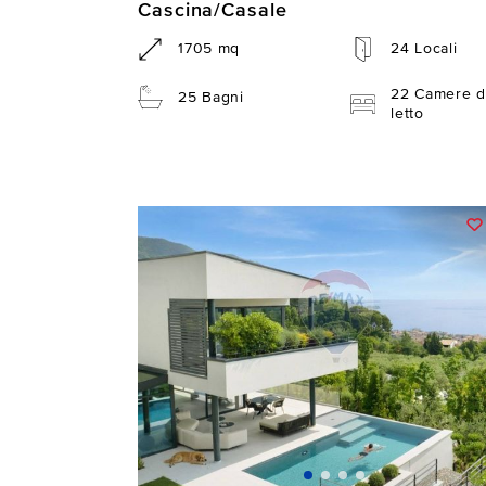
Cascina/Casale
1705 mq
24 Locali
22 Camere d
25 Bagni
letto