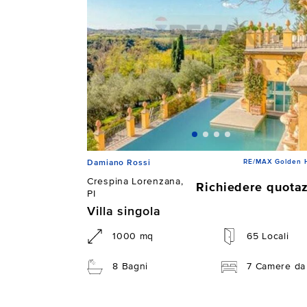
RE/MAX Golden 
Damiano Rossi
Crespina Lorenzana,
Richiedere quota
PI
Villa singola
1000 mq
65 Locali
8 Bagni
7 Camere da 