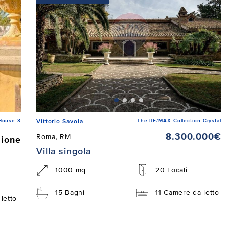
House 3
The RE/MAX Collection Crystal
Vittorio Savoia
8.300.000€
Roma, RM
zione
Villa singola
1000 mq
20 Locali
15 Bagni
11 Camere da letto
letto