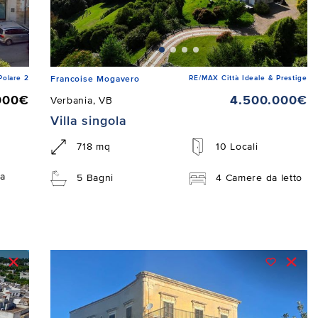
Polare 2
RE/MAX Città Ideale & Prestige
Francoise Mogavero
000€
4.500.000€
Verbania, VB
Villa singola
718 mq
10 Locali
a
5 Bagni
4 Camere da letto