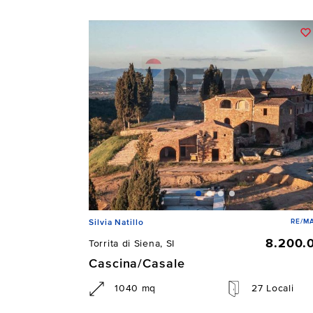
RE/MA
Silvia Natillo
8.200.
Torrita di Siena, SI
Cascina/Casale
1040 mq
27 Locali