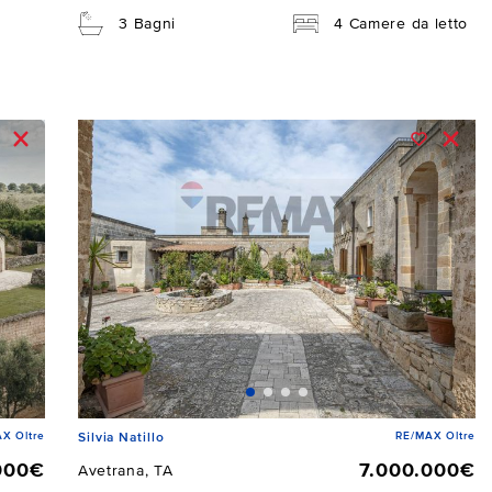
3 Bagni
4 Camere da letto
X Oltre
RE/MAX Oltre
Silvia Natillo
000€
7.000.000€
Avetrana, TA