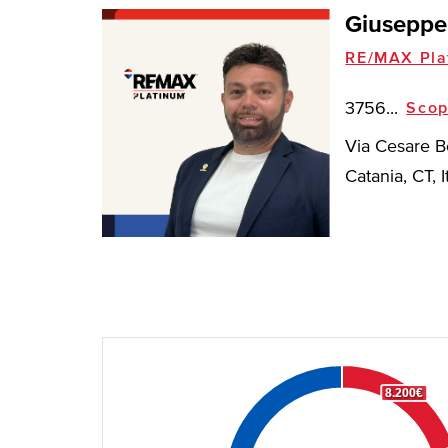
Giuseppe
RE/MAX Pla
3756...
Scop
Via Cesare B
Catania, CT, I
8.200€