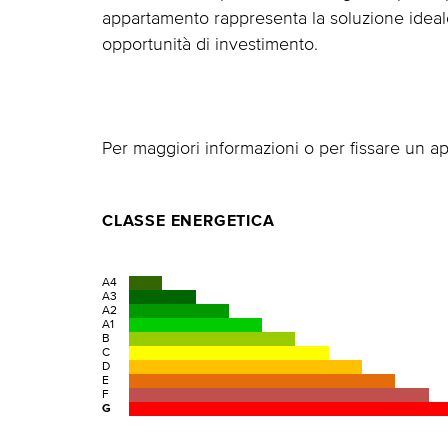
appartamento rappresenta la soluzione ideal
opportunità di investimento.
Per maggiori informazioni o per fissare un a
CLASSE ENERGETICA
A4
A3
A2
A1
B
C
D
E
F
G