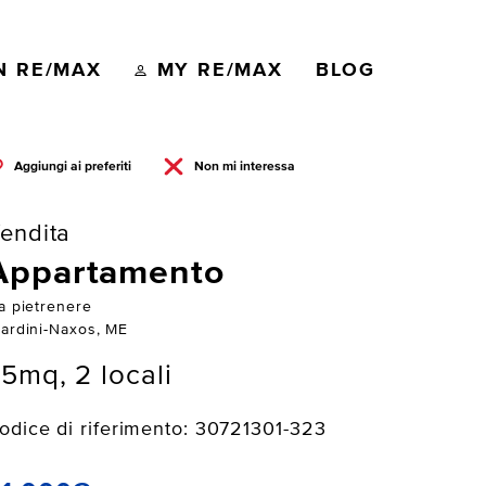
N RE/MAX
MY RE/MAX
BLOG
Aggiungi ai preferiti
Non mi interessa
endita
Appartamento
ia pietrenere
iardini-Naxos, ME
5mq, 2 locali
odice di riferimento: 30721301-323