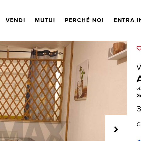
VENDI
MUTUI
PERCHÉ NOI
ENTRA I
V
v
G
3
C