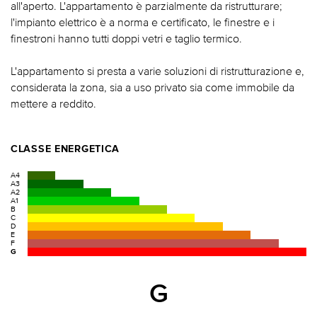
all'aperto. L'appartamento è parzialmente da ristrutturare;
l'impianto elettrico è a norma e certificato, le finestre e i
finestroni hanno tutti doppi vetri e taglio termico.
L'appartamento si presta a varie soluzioni di ristrutturazione e,
considerata la zona, sia a uso privato sia come immobile da
mettere a reddito.
CLASSE ENERGETICA
A4
A3
A2
A1
B
C
D
E
F
G
G