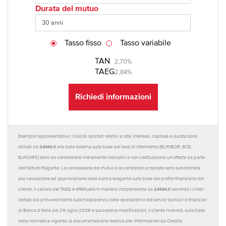
Durata del mutuo
Tasso fisso
Tasso variabile
TAN
2,70%
TAEG
2,84%
Richiedi informazioni
Esempio rappresentativo: I calcoli riportati relativi a rate, interessi, capitale e durata sono
24MAX
stimati da
alla data odierna sulla base dei tassi di riferimento (EURIBOR, BCE,
EUROIRS) sono da considerarsi meramente indicativi e non costituiscono un'offerta da parte
dell'Istituto Rogante. La concessione del mutuo e le condizioni proposte sono subordinate
alla valutazione ed approvazione della banca erogante sulla base del profilo finanziario del
24MAX
cliente. Il calcolo del TAEG è effettuato in maniera indipendente da
secondo i criteri
dettati dal provvedimento sulla trasparenza delle operazioni e dei servizi bancari e finanziari
di Banca d'Italia del 29 luglio 2009 e successive modificazioni. Il cliente riceverà, sulla base
della normativa vigente, la documentazione relativa alle 'Informazioni sul Credito