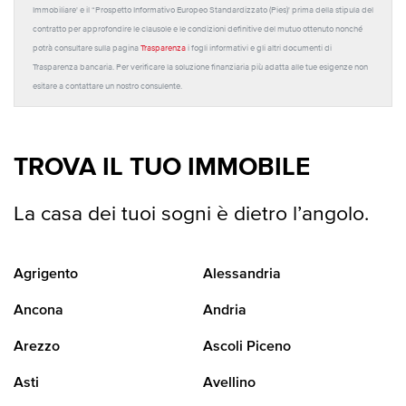
Immobiliare' e il “Prospetto Informativo Europeo Standardizzato (Pies)' prima della stipula del
contratto per approfondire le clausole e le condizioni definitive del mutuo ottenuto nonché
potrà consultare sulla pagina
Trasparenza
i fogli informativi e gli altri documenti di
Trasparenza bancaria. Per verificare la soluzione finanziaria più adatta alle tue esigenze non
esitare a contattare un nostro consulente.
TROVA IL TUO IMMOBILE
La casa dei tuoi sogni è dietro l’angolo.
Agrigento
Alessandria
Ancona
Andria
Arezzo
Ascoli Piceno
Asti
Avellino