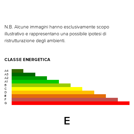
N.B. Alcune immagini hanno esclusivamente scopo
illustrativo e rappresentano una possibile ipotesi di
ristrutturazione degli ambienti.
CLASSE ENERGETICA
A4
A3
A2
A1
B
C
D
E
F
G
E