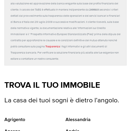
alla valutazione ed approvazione della banca erogante sulla base del profilo finanziario del
24MAX
cliente. Il calcolo del TAEG è effettuato in maniera indipendente da
secondo i criteri
dettati dal provvedimento sulla trasparenza delle operazioni e dei servizi bancari e finanziari
di Banca d'Italia del 29 luglio 2009 e successive modificazioni. Il cliente riceverà, sulla base
della normativa vigente, la documentazione relativa alle 'Informazioni sul Credito
Immobiliare' e il “Prospetto Informativo Europeo Standardizzato (Pies)' prima della stipula del
contratto per approfondire le clausole e le condizioni definitive del mutuo ottenuto nonché
potrà consultare sulla pagina
Trasparenza
i fogli informativi e gli altri documenti di
Trasparenza bancaria. Per verificare la soluzione finanziaria più adatta alle tue esigenze non
esitare a contattare un nostro consulente.
TROVA IL TUO IMMOBILE
La casa dei tuoi sogni è dietro l’angolo.
Agrigento
Alessandria