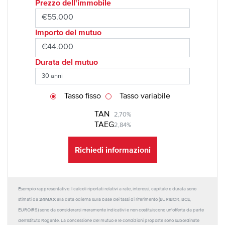
Prezzo dell'immobile
Importo del mutuo
Durata del mutuo
Tasso fisso
Tasso variabile
TAN
2,70%
TAEG
2,84%
Richiedi informazioni
Esempio rappresentativo: I calcoli riportati relativi a rate, interessi, capitale e durata sono
24MAX
stimati da
alla data odierna sulla base dei tassi di riferimento (EURIBOR, BCE,
EUROIRS) sono da considerarsi meramente indicativi e non costituiscono un'offerta da parte
dell'Istituto Rogante. La concessione del mutuo e le condizioni proposte sono subordinate