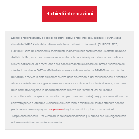
Richiedi informazioni
Esempio rappresentativo: I calcoli riportati relativi a rate, interessi, capitale e durata sono
24MAX
stimati da
alla data odierna sulla base dei tassi di riferimento (EURIBOR, BCE,
EUROIRS) sono da considerarsi meramente indicativi e non costituiscono un'offerta da parte
dell'Istituto Rogante. La concessione del mutuo e le condizioni proposte sono subordinate
alla valutazione ed approvazione della banca erogante sulla base del profilo finanziario del
24MAX
cliente. Il calcolo del TAEG è effettuato in maniera indipendente da
secondo i criteri
dettati dal provvedimento sulla trasparenza delle operazioni e dei servizi bancari e finanziari
di Banca d'Italia del 29 luglio 2009 e successive modificazioni. Il cliente riceverà, sulla base
della normativa vigente, la documentazione relativa alle 'Informazioni sul Credito
Immobiliare' e il “Prospetto Informativo Europeo Standardizzato (Pies)' prima della stipula del
contratto per approfondire le clausole e le condizioni definitive del mutuo ottenuto nonché
potrà consultare sulla pagina
Trasparenza
i fogli informativi e gli altri documenti di
Trasparenza bancaria. Per verificare la soluzione finanziaria più adatta alle tue esigenze non
esitare a contattare un nostro consulente.