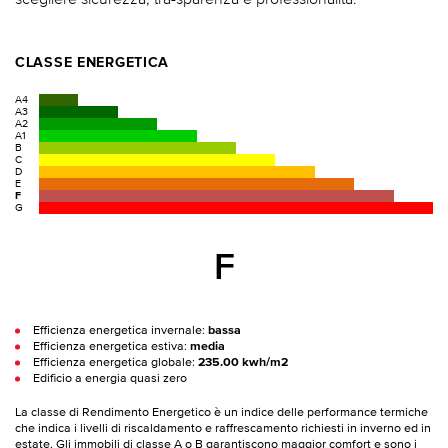
CLASSE ENERGETICA
A4
A3
A2
A1
B
C
D
E
F
G
F
Efficienza energetica invernale:
bassa
Efficienza energetica estiva:
media
Efficienza energetica globale:
235.00 kwh/m2
Edificio a energia quasi zero
La classe di Rendimento Energetico è un indice delle performance termiche
che indica i livelli di riscaldamento e raffrescamento richiesti in inverno ed in
estate. Gli immobili di classe A o B garantiscono maggior comfort e sono i