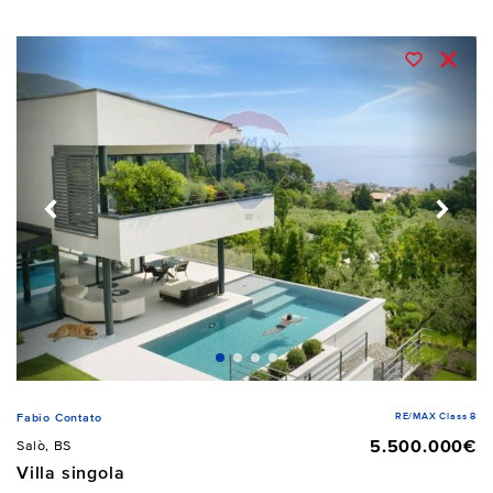
RE/MAX Class 8
Fabio Contato
5.500.000€
Salò, BS
Villa singola