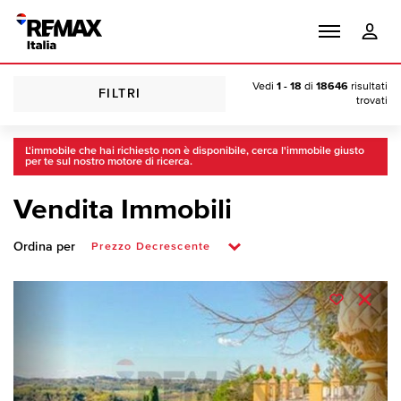
Vedi
1 - 18
di
18646
risultati
FILTRI
trovati
L'immobile che hai richiesto non è disponibile, cerca l'immobile giusto
per te sul nostro motore di ricerca.
Vendita Immobili
Ordina per