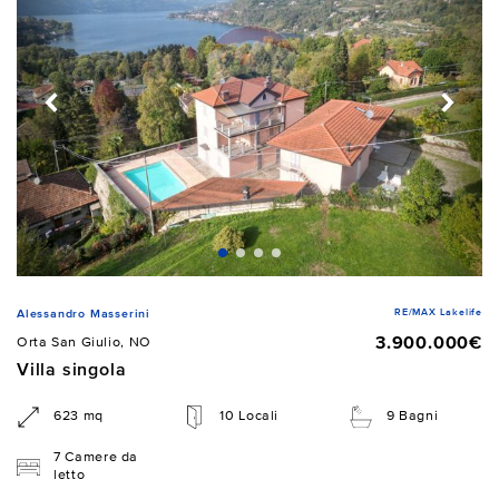
RE/MAX Lakelife
Alessandro Masserini
3.900.000€
Orta San Giulio, NO
Villa singola
623 mq
10 Locali
9 Bagni
7 Camere da
letto