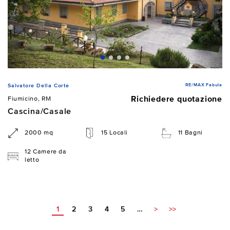
RE/MAX Fabula
Salvatore Della Corte
Richiedere quotazione
Fiumicino, RM
Cascina/Casale
2000 mq
15 Locali
11 Bagni
12 Camere da
letto
1
2
3
4
5
…
>
>>