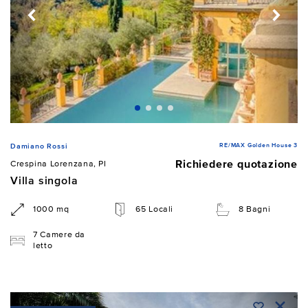
RE/MAX Golden House 3
Damiano Rossi
Richiedere quotazione
Crespina Lorenzana, PI
Villa singola
1000 mq
65 Locali
8 Bagni
7 Camere da
letto