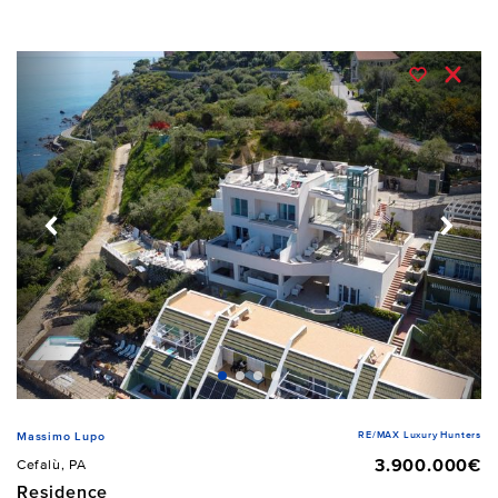
RE/MAX Luxury Hunters
Massimo Lupo
3.900.000€
Cefalù, PA
Residence