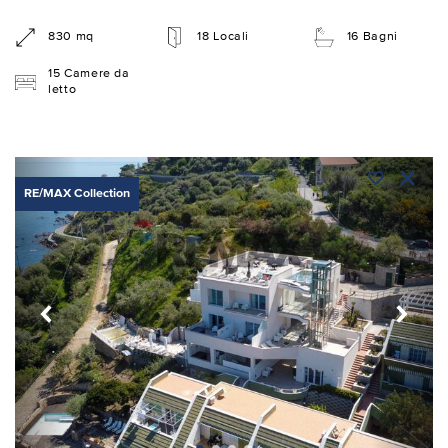
830 mq
18 Locali
16 Bagni
15 Camere da
letto
RE/MAX Collection