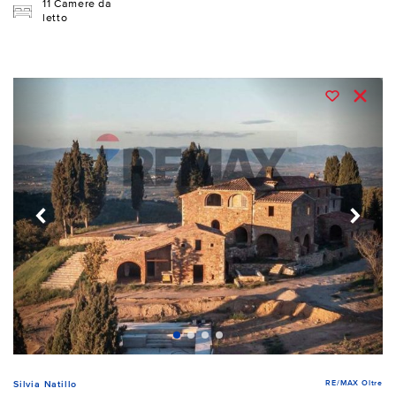
11 Camere da
letto
RE/MAX Oltre
Silvia Natillo