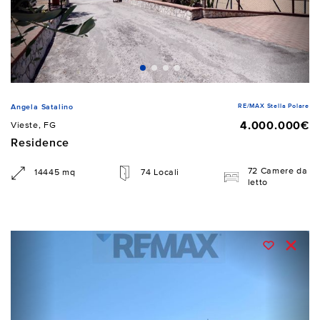
RE/MAX Stella Polare
Angela Satalino
4.000.000€
Vieste, FG
Residence
72 Camere da
14445 mq
74 Locali
letto