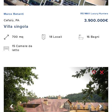
RE/MAX Luxury Hunters
Marco Benanti
3.900.000€
Cefalù, PA
Villa singola
700 mq
18 Locali
16 Bagni
15 Camere da
letto