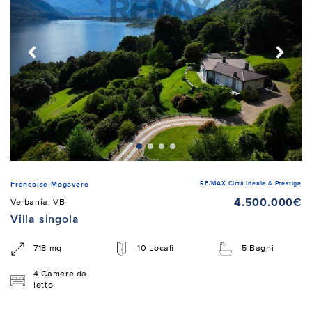
RE/MAX Città Ideale & Prestige
Francoise Mogavero
4.500.000€
Verbania, VB
Villa singola
718 mq
10 Locali
5 Bagni
4 Camere da
letto