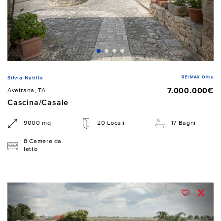
RE/MAX Oltre
Silvia Natillo
7.000.000€
Avetrana, TA
Cascina/Casale
9000 mq
20 Locali
17 Bagni
8 Camere da
letto