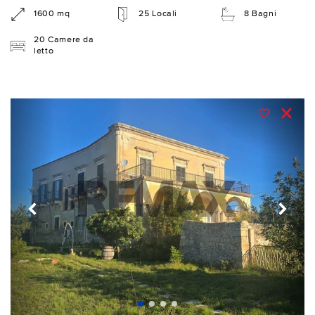
1600 mq
25 Locali
8 Bagni
20 Camere da
letto