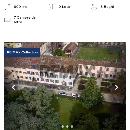
800 mq
10 Locali
3 Bagni
7 Camere da
letto
RE/MAX Collection