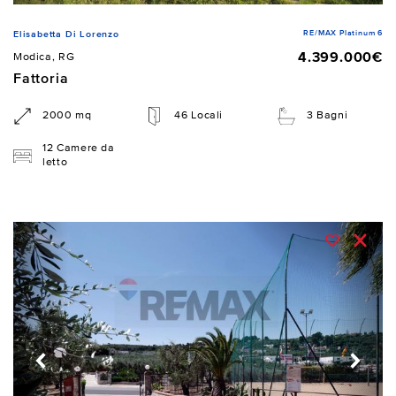
RE/MAX Platinum 6
Elisabetta Di Lorenzo
4.399.000€
Modica, RG
Fattoria
2000 mq
46 Locali
3 Bagni
12 Camere da
letto