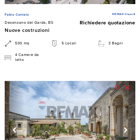
RE/MAX Class 8
Fabio Contato
Richiedere quotazione
Desenzano del Garda, BS
Nuove costruzioni
530 mq
5 Locali
3 Bagni
4 Camere da
letto