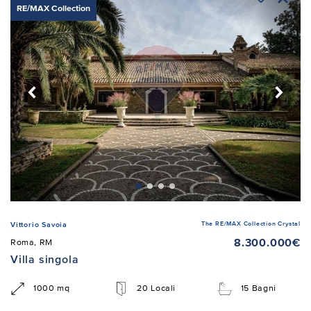
RE/MAX Collection
The RE/MAX Collection Crystal
Vittorio Savoia
8.300.000€
Roma, RM
Villa singola
1000 mq
20 Locali
15 Bagni