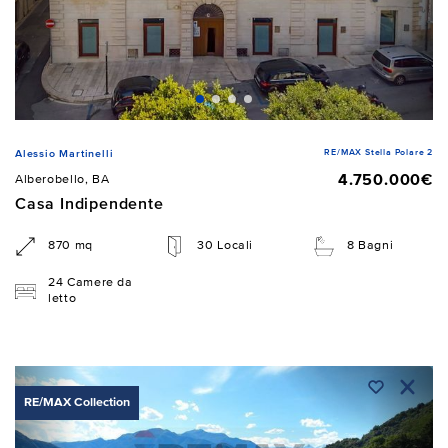
RE/MAX Stella Polare 2
Alessio Martinelli
4.750.000€
Alberobello, BA
Casa Indipendente
870 mq
30 Locali
8 Bagni
24 Camere da
letto
RE/MAX Collection