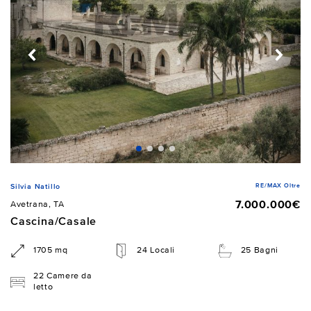
RE/MAX Oltre
Silvia Natillo
7.000.000€
Avetrana, TA
Cascina/Casale
1705 mq
24 Locali
25 Bagni
22 Camere da
letto