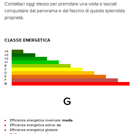
Contattaci oggi stesso per prenotare una visita e lasciati
conquistare dal panorama e dal fascino di questa splendida
proprietà.
CLASSE ENERGETICA
A4
A3
A2
A1
B
C
D
E
F
G
G
Efficienza energetica invernale:
media
Efficienza energetica estiva:
ns
Efficienza energetica globale: