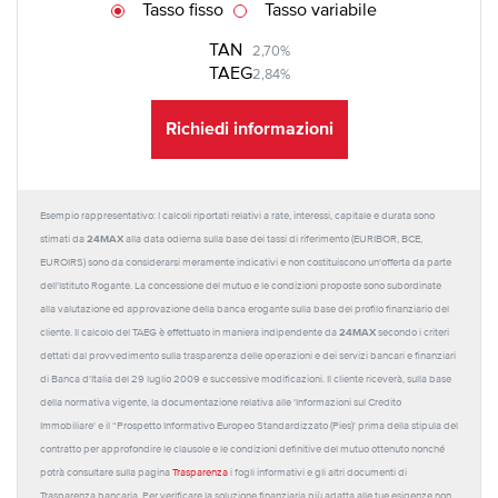
Tasso fisso
Tasso variabile
TAN
2,70%
TAEG
2,84%
Richiedi informazioni
Esempio rappresentativo: I calcoli riportati relativi a rate, interessi, capitale e durata sono
24MAX
stimati da
alla data odierna sulla base dei tassi di riferimento (EURIBOR, BCE,
EUROIRS) sono da considerarsi meramente indicativi e non costituiscono un'offerta da parte
dell'Istituto Rogante. La concessione del mutuo e le condizioni proposte sono subordinate
alla valutazione ed approvazione della banca erogante sulla base del profilo finanziario del
24MAX
cliente. Il calcolo del TAEG è effettuato in maniera indipendente da
secondo i criteri
dettati dal provvedimento sulla trasparenza delle operazioni e dei servizi bancari e finanziari
di Banca d'Italia del 29 luglio 2009 e successive modificazioni. Il cliente riceverà, sulla base
della normativa vigente, la documentazione relativa alle 'Informazioni sul Credito
Immobiliare' e il “Prospetto Informativo Europeo Standardizzato (Pies)' prima della stipula del
contratto per approfondire le clausole e le condizioni definitive del mutuo ottenuto nonché
potrà consultare sulla pagina
Trasparenza
i fogli informativi e gli altri documenti di
Trasparenza bancaria. Per verificare la soluzione finanziaria più adatta alle tue esigenze non