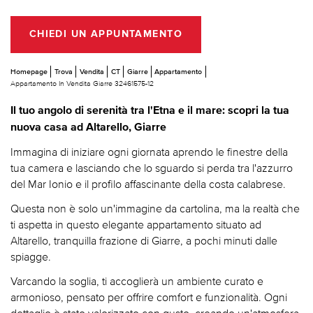
CHIEDI UN APPUNTAMENTO
Homepage
Trova
Vendita
CT
Giarre
Appartamento
Appartamento In Vendita Giarre 32461575-12
Il tuo angolo di serenità tra l'Etna e il mare: scopri la tua
nuova casa ad Altarello, Giarre
Immagina di iniziare ogni giornata aprendo le finestre della
tua camera e lasciando che lo sguardo si perda tra l'azzurro
del Mar Ionio e il profilo affascinante della costa calabrese.
Questa non è solo un'immagine da cartolina, ma la realtà che
ti aspetta in questo elegante appartamento situato ad
Altarello, tranquilla frazione di Giarre, a pochi minuti dalle
spiagge.
Varcando la soglia, ti accoglierà un ambiente curato e
armonioso, pensato per offrire comfort e funzionalità. Ogni
dettaglio è stato valorizzato con gusto, creando un'atmosfera