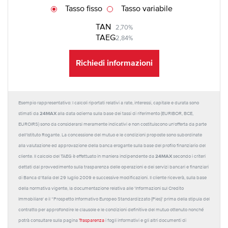
Tasso fisso
Tasso variabile
TAN
2,70%
TAEG
2,84%
Richiedi informazioni
Esempio rappresentativo: I calcoli riportati relativi a rate, interessi, capitale e durata sono
24MAX
stimati da
alla data odierna sulla base dei tassi di riferimento (EURIBOR, BCE,
EUROIRS) sono da considerarsi meramente indicativi e non costituiscono un'offerta da parte
dell'Istituto Rogante. La concessione del mutuo e le condizioni proposte sono subordinate
alla valutazione ed approvazione della banca erogante sulla base del profilo finanziario del
24MAX
cliente. Il calcolo del TAEG è effettuato in maniera indipendente da
secondo i criteri
dettati dal provvedimento sulla trasparenza delle operazioni e dei servizi bancari e finanziari
di Banca d'Italia del 29 luglio 2009 e successive modificazioni. Il cliente riceverà, sulla base
della normativa vigente, la documentazione relativa alle 'Informazioni sul Credito
Immobiliare' e il “Prospetto Informativo Europeo Standardizzato (Pies)' prima della stipula del
contratto per approfondire le clausole e le condizioni definitive del mutuo ottenuto nonché
potrà consultare sulla pagina
Trasparenza
i fogli informativi e gli altri documenti di