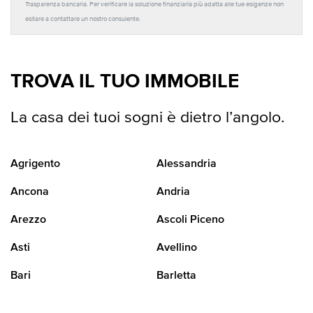
Trasparenza bancaria. Per verificare la soluzione finanziaria più adatta alle tue esigenze non
esitare a contattare un nostro consulente.
TROVA IL TUO IMMOBILE
La casa dei tuoi sogni è dietro l’angolo.
Agrigento
Alessandria
Ancona
Andria
Arezzo
Ascoli Piceno
Asti
Avellino
Bari
Barletta