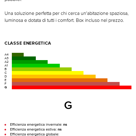
Una soluzione perfetta per chi cerca un'abitazione spaziosa,
luminosa e dotata di tutti i comfort. Box incluso nel prezzo.
CLASSE ENERGETICA
A4
A3
A2
A1
B
C
D
E
F
G
G
Efficienza energetica invernale:
ns
Efficienza energetica estiva:
ns
Efficienza energetica globale: