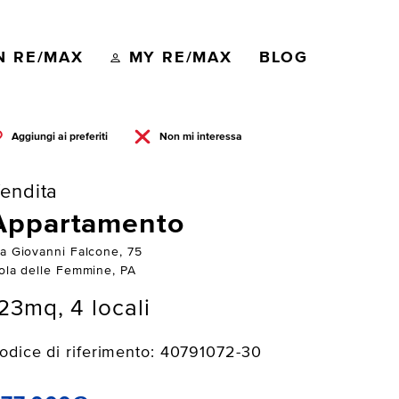
N RE/MAX
MY RE/MAX
BLOG
Aggiungi ai preferiti
Non mi interessa
endita
Appartamento
ia Giovanni Falcone, 75
sola delle Femmine, PA
23mq, 4 locali
odice di riferimento: 40791072-30