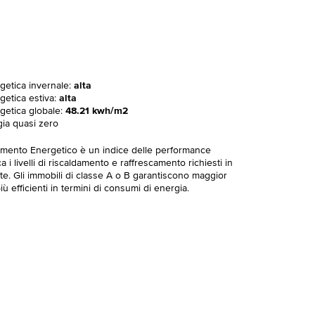
rgetica invernale:
alta
getica estiva:
alta
rgetica globale:
48.21 kwh/m2
gia quasi zero
imento Energetico è un indice delle performance
 i livelli di riscaldamento e raffrescamento richiesti in
te. Gli immobili di classe A o B garantiscono maggior
ù efficienti in termini di consumi di energia.