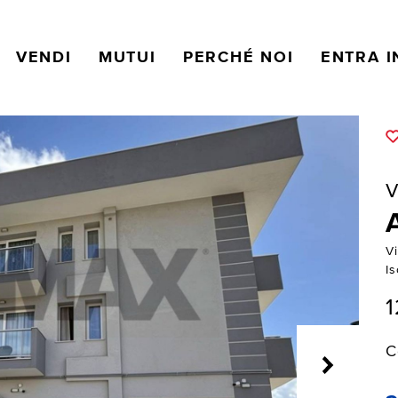
VENDI
MUTUI
PERCHÉ NOI
ENTRA I
V
V
I
1
C