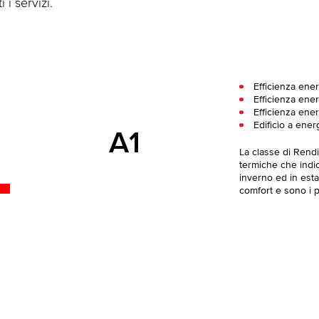
 i servizi.
Efficienza ene
Efficienza ener
Efficienza ene
Edificio a ener
A1
La classe di Rend
termiche che indica
inverno ed in esta
comfort e sono i pi