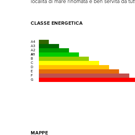
località di mare rinomata e ben servita da tutti
CLASSE ENERGETICA
A4
A3
A2
A1
B
C
D
E
F
G
MAPPE