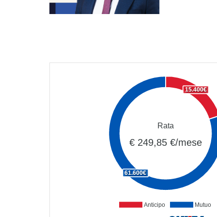
15.400€
Rata
€ 249,85 €/mese
61.600€
Anticipo
Mutuo