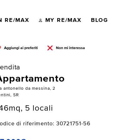
N RE/MAX
MY RE/MAX
BLOG
Aggiungi ai preferiti
Non mi interessa
endita
Appartamento
ia antonello da messina, 2
ntini, SR
46mq, 5 locali
odice di riferimento: 30721751-56