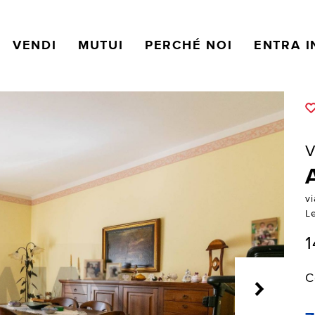
VENDI
MUTUI
PERCHÉ NOI
ENTRA I
V
v
Le
1
C