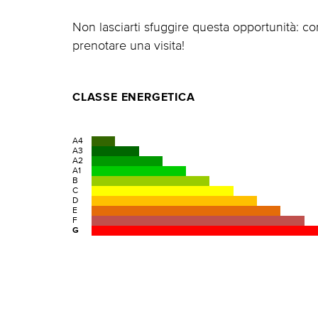
Non lasciarti sfuggire questa opportunità: co
prenotare una visita!
CLASSE ENERGETICA
A4
A3
A2
A1
B
C
D
E
F
G