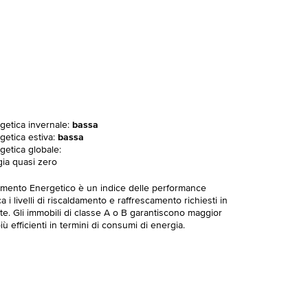
rgetica invernale:
bassa
getica estiva:
bassa
getica globale:
gia quasi zero
imento Energetico è un indice delle performance
 i livelli di riscaldamento e raffrescamento richiesti in
te. Gli immobili di classe A o B garantiscono maggior
ù efficienti in termini di consumi di energia.