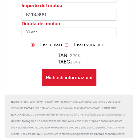
Importo del mutuo
Durata del mutuo
Tasso fisso
Tasso variabile
TAN
2,70%
TAEG
2,84%
Richiedi informazioni
Esempio rappresentativo: I calcoli riportati relativi a rate, interessi, capitale e durata sono
24MAX
stimati da
alla data odierna sulla base dei tassi di riferimento (EURIBOR, BCE,
EUROIRS) sono da considerarsi meramente indicativi e non costituiscono un'offerta da parte
dell'Istituto Rogante. La concessione del mutuo e le condizioni proposte sono subordinate
alla valutazione ed approvazione della banca erogante sulla base del profilo finanziario del
24MAX
cliente. Il calcolo del TAEG è effettuato in maniera indipendente da
secondo i criteri