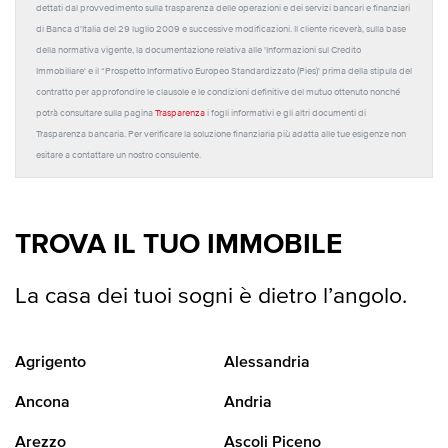
dettati dal provvedimento sulla trasparenza delle operazioni e dei servizi bancari e finanziari
di Banca d'Italia del 29 luglio 2009 e successive modificazioni. Il cliente riceverà, sulla base
della normativa vigente, la documentazione relativa alle 'Informazioni sul Credito
Immobiliare' e il “Prospetto Informativo Europeo Standardizzato (Pies)' prima della stipula del
contratto per approfondire le clausole e le condizioni definitive del mutuo ottenuto nonché
potrà consultare sulla pagina
Trasparenza
i fogli informativi e gli altri documenti di
Trasparenza bancaria. Per verificare la soluzione finanziaria più adatta alle tue esigenze non
esitare a contattare un nostro consulente.
TROVA IL TUO IMMOBILE
La casa dei tuoi sogni è dietro l’angolo.
Agrigento
Alessandria
Ancona
Andria
Arezzo
Ascoli Piceno