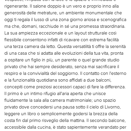
rigenerante. Il salone doppio è un vero e proprio inno alla
generosità delle metrature, un ambiente monumentale che
oggi ti regala il lusso di una zona giorno ariosa e scenografica
ma che, domani, racchiude in sé una promessa straordinaria.
La sua ampiezza eccezionale e un layout strutturale così
flessibile consentono infatti di ricavare con estrema facilità
una terza camera da letto. Questa versatilità ti offre la serenità
di una casa che si adatta alle evoluzioni della tua vita, pronta
a ospitare un figlio in più, un parente o quel grande studio
privato che hai sempre desiderato, senza mai sacrificare il
respiro e la convivialità del soggiorno. Il contatto con l'esterno
e la funzionalità quotidiana sono affidati a due balconi,
concepiti come preziosi accessori capaci di fare la differenza.
Il primo è un intimo rifugio all'aria aperta che unisce
fluidamente la sala alla camera matrimoniale; uno spazio
privato dove concedersi una pausa sotto il cielo di Livorno,
leggere un libro o semplicemente godersi la brezza della
costa fin dal primo risveglio della mattina. Il secondo balcone,
accessibile dalla cucina, è stato sapientemente verandato per