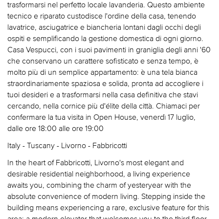
trasformarsi nel perfetto locale lavanderia. Questo ambiente
tecnico e riparato custodisce l'ordine della casa, tenendo
lavatrice, asciugatrice e biancheria lontani dagli occhi degli
ospiti e semplificando la gestione domestica di ogni giorno.
Casa Vespucci, con i suoi pavimenti in graniglia degli anni '60
che conservano un carattere sofisticato e senza tempo, è
molto più di un semplice appartamento: è una tela bianca
straordinariamente spaziosa e solida, pronta ad accogliere i
tuoi desideri e a trasformarsi nella casa definitiva che stavi
cercando, nella cornice più d'élite della città. Chiamaci per
confermare la tua visita in Open House, venerdì 17 luglio,
dalle ore 18:00 alle ore 19:00
Italy - Tuscany - Livorno - Fabbricotti
In the heart of Fabbricotti, Livorno's most elegant and
desirable residential neighborhood, a living experience
awaits you, combining the charm of yesteryear with the
absolute convenience of modern living. Stepping inside the
building means experiencing a rare, exclusive feature for this
area: a modern elevator that welcomes you to the third floor,