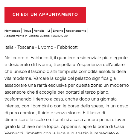
CHIEDI UN APPUNTAMENTO
Homepage
Trova
Vendita
LI
Livorno
Appartamento
Appartamento In Vendita Livorno 45631010-39
Italia - Toscana - Livorno - Fabbricotti
Nel cuore di Fabbricotti, il quartiere residenziale più elegante
e desiderato di Livorno, ti aspetta un'esperienza dell'abitare
che unisce il fascino d'altri tempi alla comodità assoluta della
vita moderna. Varcare la soglia del palazzo significa già
assaporare una rarità esclusiva per questa zona: un moderno
ascensore che ti accoglie per portarti al terzo piano,
trasformando il rientro a casa, anche dopo una giornata
intensa, con i bambini o con le borse della spesa, in un gesto
di puro comfort, fluido e senza sforzo. È il lusso di
dimenticare le scale e di sentirsi a casa ancora prima di aver
girato la chiave nella toppa. Appena si apre la porta di Casa
Vespucci, l'impatto con la luce e lo spazio è immediato e