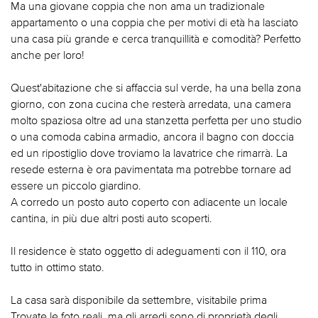
Ma una giovane coppia che non ama un tradizionale
appartamento o una coppia che per motivi di età ha lasciato
una casa più grande e cerca tranquillità e comodità? Perfetto
anche per loro!
Quest'abitazione che si affaccia sul verde, ha una bella zona
giorno, con zona cucina che resterà arredata, una camera
molto spaziosa oltre ad una stanzetta perfetta per uno studio
o una comoda cabina armadio, ancora il bagno con doccia
ed un ripostiglio dove troviamo la lavatrice che rimarrà. La
resede esterna è ora pavimentata ma potrebbe tornare ad
essere un piccolo giardino.
A corredo un posto auto coperto con adiacente un locale
cantina, in più due altri posti auto scoperti.
Il residence è stato oggetto di adeguamenti con il 110, ora
tutto in ottimo stato.
La casa sarà disponibile da settembre, visitabile prima
Trovate le foto reali, ma gli arredi sono di proprietà degli