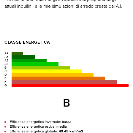
attuali inquilini, e le mie simulazioni di arredo create dall'A.I.
CLASSE ENERGETICA
A4
A3
A2
A1
B
C
D
E
F
G
B
Efficienza energetica invernale:
bassa
Efficienza energetica estiva:
media
Efficienza energetica globale:
49.45 kwh/m2