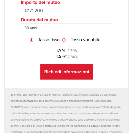
Importo del mutuo
Durata del mutuo
Tasso fisso
Tasso variabile
TAN
2,70%
TAEG
2,84%
Richiedi informazioni
Esempio rappresentativo: I calcoli riportati relativi a rate, interessi, capitale e durata sono
24MAX
stimati da
alla data odierna sulla base dei tassi di riferimento (EURIBOR, BCE,
EUROIRS) sono da considerarsi meramente indicativi e non costituiscono un'offerta da parte
dell'Istituto Rogante. La concessione del mutuo e le condizioni proposte sono subordinate
alla valutazione ed approvazione della banca erogante sulla base del profilo finanziario del
24MAX
cliente. Il calcolo del TAEG è effettuato in maniera indipendente da
secondo i criteri
dettati dal provvedimento sulla trasparenza delle operazioni e dei servizi bancari e finanziari