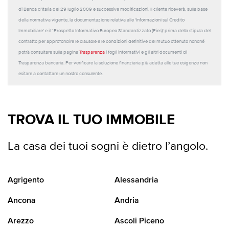
di Banca d'Italia del 29 luglio 2009 e successive modificazioni. Il cliente riceverà, sulla base
della normativa vigente, la documentazione relativa alle 'Informazioni sul Credito
Immobiliare' e il “Prospetto Informativo Europeo Standardizzato (Pies)' prima della stipula del
contratto per approfondire le clausole e le condizioni definitive del mutuo ottenuto nonché
potrà consultare sulla pagina
Trasparenza
i fogli informativi e gli altri documenti di
Trasparenza bancaria. Per verificare la soluzione finanziaria più adatta alle tue esigenze non
esitare a contattare un nostro consulente.
TROVA IL TUO IMMOBILE
La casa dei tuoi sogni è dietro l’angolo.
Agrigento
Alessandria
Ancona
Andria
Arezzo
Ascoli Piceno