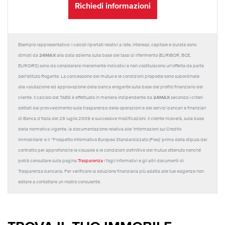
Richiedi informazioni
Esempio rappresentativo: I calcoli riportati relativi a rate, interessi, capitale e durata sono
24MAX
stimati da
alla data odierna sulla base dei tassi di riferimento (EURIBOR, BCE,
EUROIRS) sono da considerarsi meramente indicativi e non costituiscono un'offerta da parte
dell'Istituto Rogante. La concessione del mutuo e le condizioni proposte sono subordinate
alla valutazione ed approvazione della banca erogante sulla base del profilo finanziario del
24MAX
cliente. Il calcolo del TAEG è effettuato in maniera indipendente da
secondo i criteri
dettati dal provvedimento sulla trasparenza delle operazioni e dei servizi bancari e finanziari
di Banca d'Italia del 29 luglio 2009 e successive modificazioni. Il cliente riceverà, sulla base
della normativa vigente, la documentazione relativa alle 'Informazioni sul Credito
Immobiliare' e il “Prospetto Informativo Europeo Standardizzato (Pies)' prima della stipula del
contratto per approfondire le clausole e le condizioni definitive del mutuo ottenuto nonché
potrà consultare sulla pagina
Trasparenza
i fogli informativi e gli altri documenti di
Trasparenza bancaria. Per verificare la soluzione finanziaria più adatta alle tue esigenze non
esitare a contattare un nostro consulente.