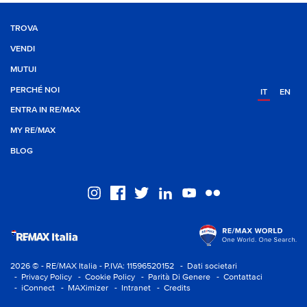
TROVA
VENDI
MUTUI
PERCHÉ NOI
IT
EN
ENTRA IN RE/MAX
MY RE/MAX
BLOG
2026 © - RE/MAX Italia - P.IVA: 11596520152
- Dati societari
- Privacy Policy
- Cookie Policy
- Parità Di Genere
- Contattaci
- iConnect
- MAXimizer
- Intranet
- Credits