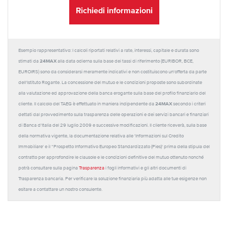
Richiedi informazioni
Esempio rappresentativo: I calcoli riportati relativi a rate, interessi, capitale e durata sono
24MAX
stimati da
alla data odierna sulla base dei tassi di riferimento (EURIBOR, BCE,
EUROIRS) sono da considerarsi meramente indicativi e non costituiscono un'offerta da parte
dell'Istituto Rogante. La concessione del mutuo e le condizioni proposte sono subordinate
alla valutazione ed approvazione della banca erogante sulla base del profilo finanziario del
24MAX
cliente. Il calcolo del TAEG è effettuato in maniera indipendente da
secondo i criteri
dettati dal provvedimento sulla trasparenza delle operazioni e dei servizi bancari e finanziari
di Banca d'Italia del 29 luglio 2009 e successive modificazioni. Il cliente riceverà, sulla base
della normativa vigente, la documentazione relativa alle 'Informazioni sul Credito
Immobiliare' e il “Prospetto Informativo Europeo Standardizzato (Pies)' prima della stipula del
contratto per approfondire le clausole e le condizioni definitive del mutuo ottenuto nonché
potrà consultare sulla pagina
Trasparenza
i fogli informativi e gli altri documenti di
Trasparenza bancaria. Per verificare la soluzione finanziaria più adatta alle tue esigenze non
esitare a contattare un nostro consulente.