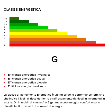
CLASSE ENERGETICA
A4
A3
A2
A1
B
C
D
E
F
G
G
Efficienza energetica invernale:
Efficienza energetica estiva:
Efficienza energetica globale:
Edificio a energia quasi zero
La classe di Rendimento Energetico è un indice delle performance termiche
che indica i livelli di riscaldamento e raffrescamento richiesti in inverno ed in
estate. Gli immobili di classe A o B garantiscono maggior comfort e sono i
più efficienti in termini di consumi di energia.