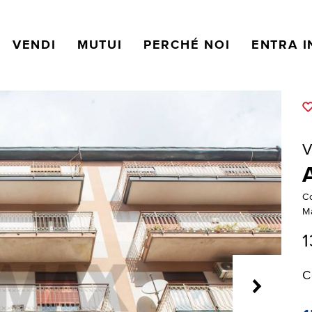
VENDI
MUTUI
PERCHÉ NOI
ENTRA I
V
C
M
1
C