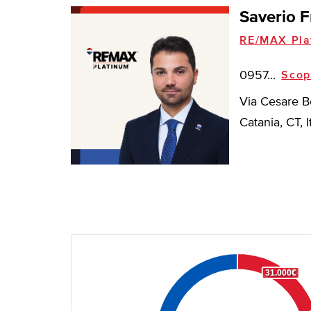
Saverio F
RE/MAX Pla
0957...
Scop
Via Cesare B
Catania, CT, I
31.000€