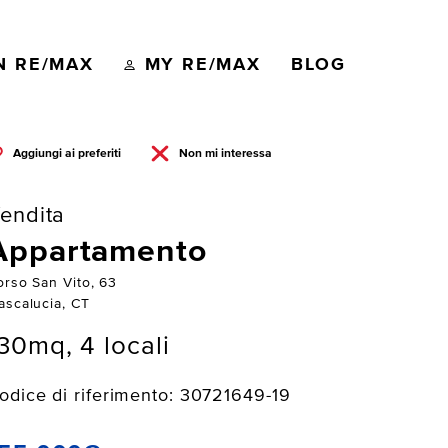
N RE/MAX
MY RE/MAX
BLOG
Aggiungi ai preferiti
Non mi interessa
endita
Appartamento
orso San Vito, 63
ascalucia, CT
30mq, 4 locali
odice di riferimento: 30721649-19