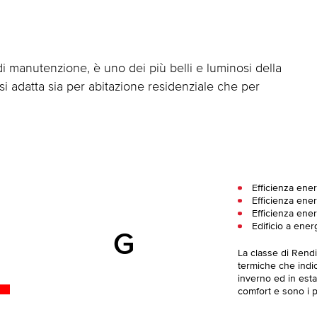
di manutenzione, è uno dei più belli e luminosi della
si adatta sia per abitazione residenziale che per
Efficienza ene
Efficienza ener
Efficienza ene
Edificio a ener
G
La classe di Rend
termiche che indica
inverno ed in esta
comfort e sono i pi