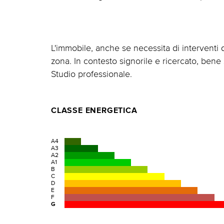
L'immobile, anche se necessita di interventi 
zona. In contesto signorile e ricercato, bene 
Studio professionale.
CLASSE ENERGETICA
A4
A3
A2
A1
B
C
D
E
F
G