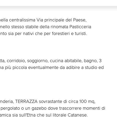
la centralissima Via principale del Paese,
nello stesso stabile della rinomata Pasticceria
o sia per nativi che per forestieri e turisti.
a, corridoio, soggiorno, cucina abitabile, bagno, 3
na più piccola eventualmente da adibire a studio ed
anderia, TERRAZZA sovrastante di circa 100 mq,
n pergolato o un gazebo dove trascorrere momenti di
amica sia sull'Etna che sul litorale Catanese.