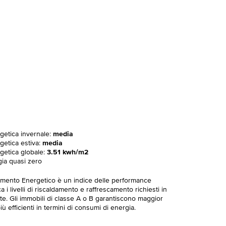
rgetica invernale:
media
getica estiva:
media
rgetica globale:
3.51 kwh/m2
gia quasi zero
imento Energetico è un indice delle performance
 i livelli di riscaldamento e raffrescamento richiesti in
te. Gli immobili di classe A o B garantiscono maggior
ù efficienti in termini di consumi di energia.