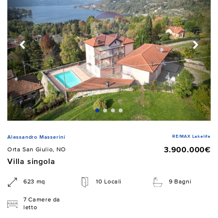
RE/MAX Lakelife
Alessandro Masserini
3.900.000€
Orta San Giulio, NO
Villa singola
623 mq
10 Locali
9 Bagni
7 Camere da
letto