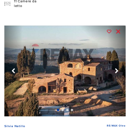
11 Camere da
letto
RE/MAX Oltre
Silvia Natillo