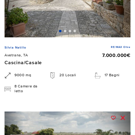
RE/MAX Oltre
Silvia Natillo
7.000.000€
Avetrana, TA
Cascina/Casale
9000 mq
20 Locali
17 Bagni
8 Camere da
letto