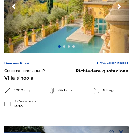
RE/MAX Golden House 3
Damiano Rossi
Richiedere quotazione
Crespina Lorenzana, PI
Villa singola
1000 mq
65 Locali
8 Bagni
7 Camere da
letto