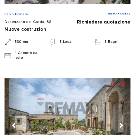
RE/MAX Class 8
Fabio Contato
Richiedere quotazione
Desenzano del Garda, BS
Nuove costruzioni
530 mq
5 Locali
3 Bagni
4 Camere da
letto