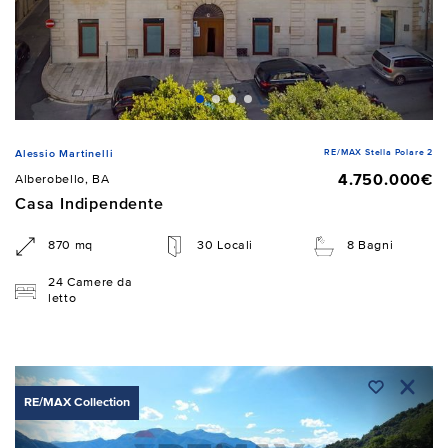
RE/MAX Stella Polare 2
Alessio Martinelli
4.750.000€
Alberobello, BA
Casa Indipendente
870 mq
30 Locali
8 Bagni
24 Camere da
letto
RE/MAX Collection