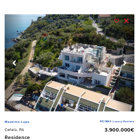
RE/MAX Luxury Hunters
Massimo Lupo
3.900.000€
Cefalù, PA
Residence