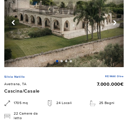
RE/MAX Oltre
Silvia Natillo
7.000.000€
Avetrana, TA
Cascina/Casale
1705 mq
24 Locali
25 Bagni
22 Camere da
letto