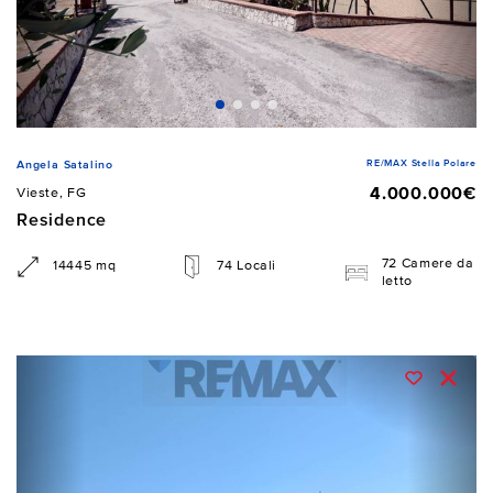
RE/MAX Stella Polare
Angela Satalino
4.000.000€
Vieste, FG
Residence
72 Camere da
14445 mq
74 Locali
letto