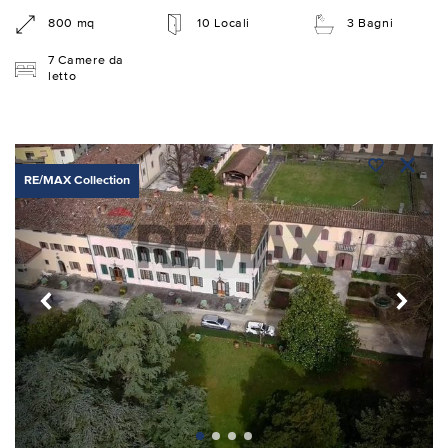
800 mq
10 Locali
3 Bagni
7 Camere da
letto
RE/MAX Collection