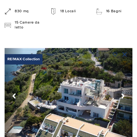
830 mq
18 Locali
16 Bagni
15 Camere da
letto
RE/MAX Collection