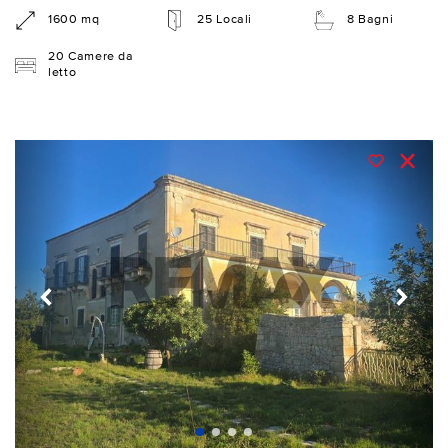
1600 mq
25 Locali
8 Bagni
20 Camere da
letto