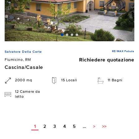
RE/MAX Fabula
Salvatore Della Corte
Richiedere quotazione
Fiumicino, RM
Cascina/Casale
2000 mq
15 Locali
11 Bagni
12 Camere da
letto
1
2
3
4
5
…
>
>>