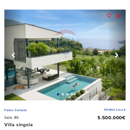
RE/MAX Class 8
Fabio Contato
5.500.000€
Salò, BS
Villa singola