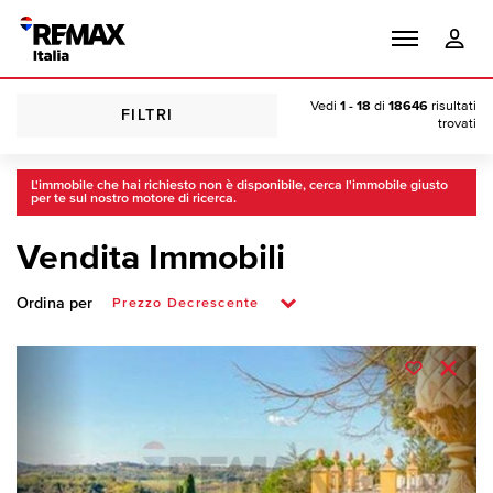
Vedi
1 - 18
di
18646
risultati
FILTRI
trovati
L'immobile che hai richiesto non è disponibile, cerca l'immobile giusto
per te sul nostro motore di ricerca.
Vendita Immobili
Ordina per