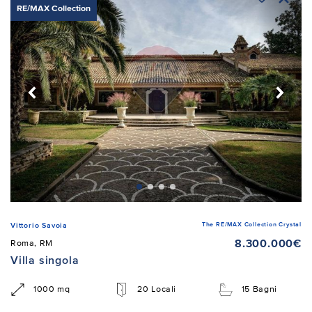
RE/MAX Collection
The RE/MAX Collection Crystal
Vittorio Savoia
8.300.000€
Roma, RM
Villa singola
1000 mq
20 Locali
15 Bagni