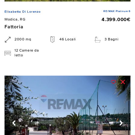
RE/MAX Platinum 6
Elisabetta Di Lorenzo
4.399.000€
Modica, RG
Fattoria
2000 mq
46 Locali
3 Bagni
12 Camere da
letto