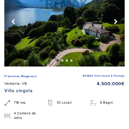
RE/MAX Città Ideale & Prestige
Francoise Mogavero
4.500.000€
Verbania, VB
Villa singola
718 mq
10 Locali
5 Bagni
4 Camere da
letto