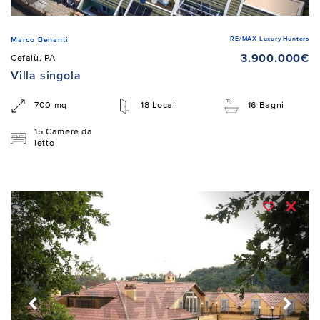
RE/MAX Luxury Hunters
Marco Benanti
3.900.000€
Cefalù, PA
Villa singola
700 mq
18 Locali
16 Bagni
15 Camere da
letto