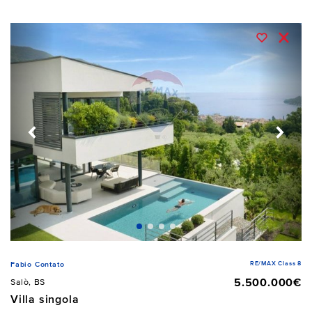
RE/MAX Class 8
Fabio Contato
5.500.000€
Salò, BS
Villa singola