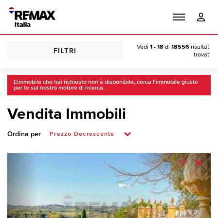
Vedi
1 - 18
di
18556
risultati
FILTRI
trovati
L'immobile che hai richiesto non è disponibile, cerca l'immobile giusto
per te sul nostro motore di ricerca.
Vendita Immobili
Ordina per