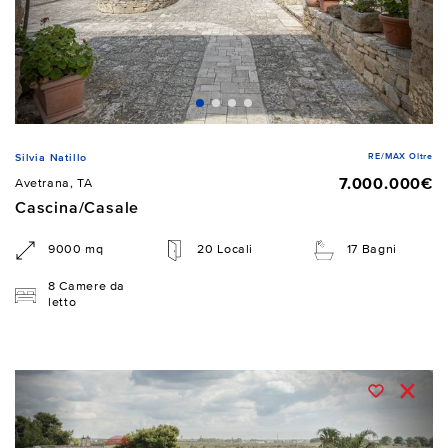
RE/MAX Oltre
Silvia Natillo
7.000.000€
Avetrana, TA
Cascina/Casale
9000 mq
20 Locali
17 Bagni
8 Camere da
letto