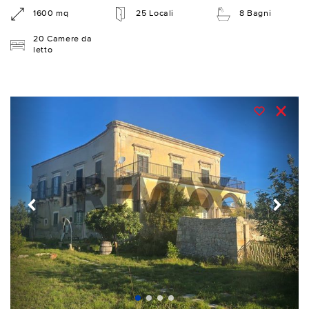
1600 mq
25 Locali
8 Bagni
20 Camere da
letto