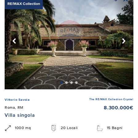
RE/MAX Collection
The RE/MAX Collection Crystal
Vittorio Savoia
8.300.000€
Roma, RM
Villa singola
1000 mq
20 Locali
15 Bagni