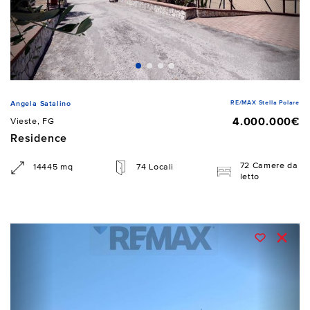
RE/MAX Stella Polare
Angela Satalino
4.000.000€
Vieste, FG
Residence
72 Camere da
14445 mq
74 Locali
letto