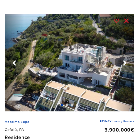
RE/MAX Luxury Hunters
Massimo Lupo
3.900.000€
Cefalù, PA
Residence