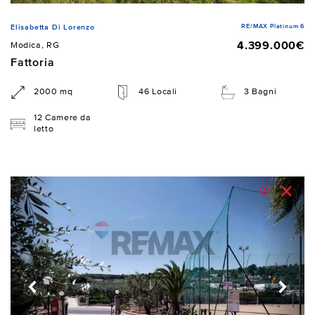
RE/MAX Platinum 6
Elisabetta Di Lorenzo
4.399.000€
Modica, RG
Fattoria
2000 mq
46 Locali
3 Bagni
12 Camere da
letto