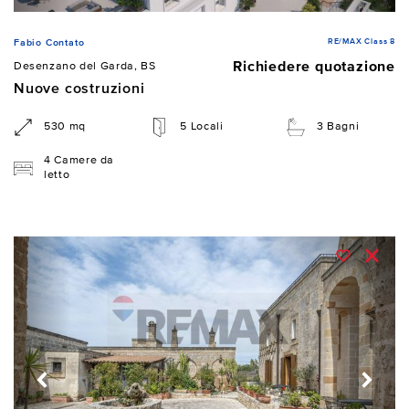
RE/MAX Class 8
Fabio Contato
Richiedere quotazione
Desenzano del Garda, BS
Nuove costruzioni
530 mq
5 Locali
3 Bagni
4 Camere da
letto