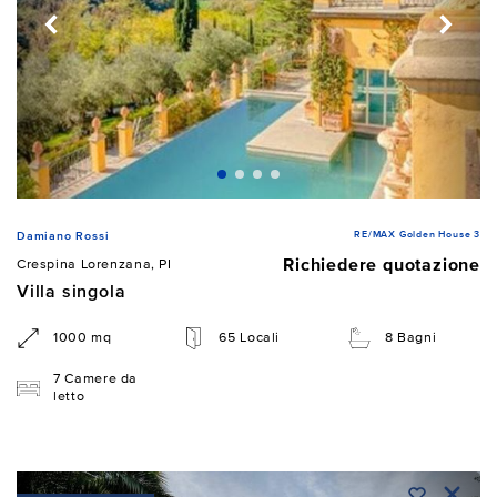
RE/MAX Golden House 3
Damiano Rossi
Richiedere quotazione
Crespina Lorenzana, PI
Villa singola
1000 mq
65 Locali
8 Bagni
7 Camere da
letto