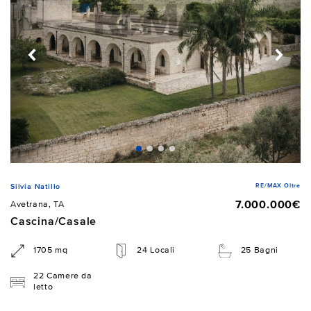
RE/MAX Oltre
Silvia Natillo
7.000.000€
Avetrana, TA
Cascina/Casale
1705 mq
24 Locali
25 Bagni
22 Camere da
letto