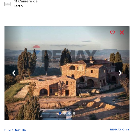
11 Camere da
letto
RE/MAX Oltre
Silvia Natillo