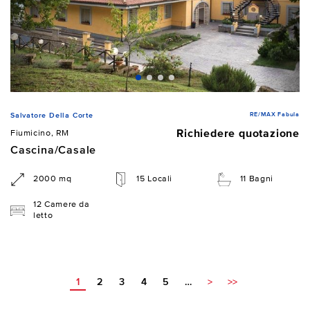
RE/MAX Fabula
Salvatore Della Corte
Richiedere quotazione
Fiumicino, RM
Cascina/Casale
2000 mq
15 Locali
11 Bagni
12 Camere da
letto
1
2
3
4
5
…
>
>>