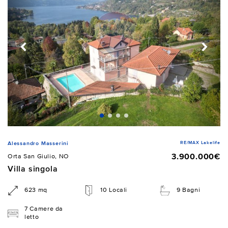
RE/MAX Lakelife
Alessandro Masserini
3.900.000€
Orta San Giulio, NO
Villa singola
623 mq
10 Locali
9 Bagni
7 Camere da
letto