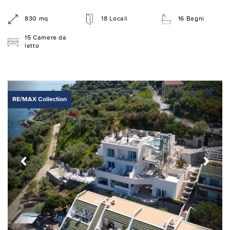
830 mq
18 Locali
16 Bagni
15 Camere da
letto
RE/MAX Collection