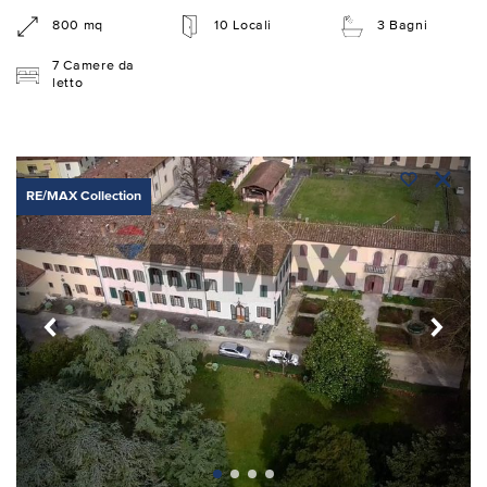
800 mq
10 Locali
3 Bagni
7 Camere da
letto
RE/MAX Collection