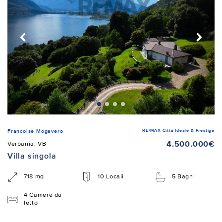
RE/MAX Città Ideale & Prestige
Francoise Mogavero
4.500.000€
Verbania, VB
Villa singola
718 mq
10 Locali
5 Bagni
4 Camere da
letto