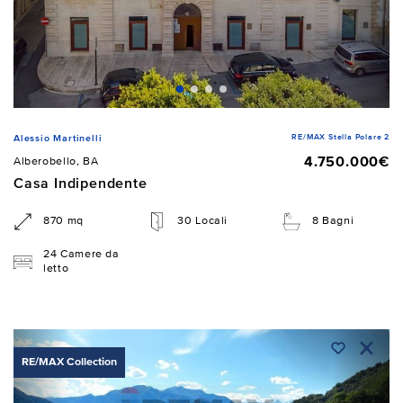
RE/MAX Stella Polare 2
Alessio Martinelli
4.750.000€
Alberobello, BA
Casa Indipendente
870 mq
30 Locali
8 Bagni
24 Camere da
letto
RE/MAX Collection