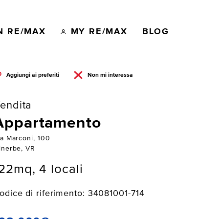
N RE/MAX
MY RE/MAX
BLOG
Aggiungi ai preferiti
Non mi interessa
endita
Appartamento
ia Marconi, 100
inerbe, VR
22mq, 4 locali
odice di riferimento: 34081001-714