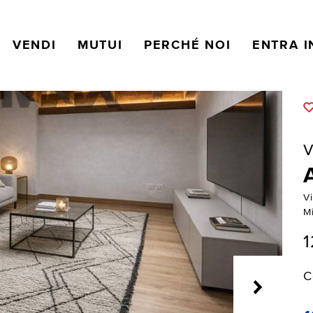
VENDI
MUTUI
PERCHÉ NOI
ENTRA I
V
V
M
1
C