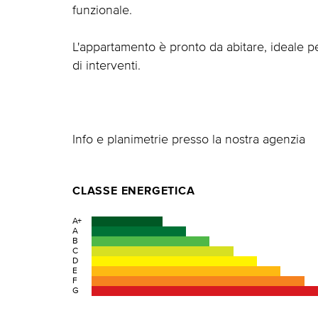
funzionale.
L'appartamento è pronto da abitare, ideale 
di interventi.
Info e planimetrie presso la nostra agenzia
CLASSE ENERGETICA
A+
A
B
C
D
E
F
G