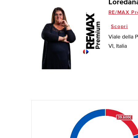
Loredan
RE/MAX Pr
Scopri
Viale della 
VI, Italia
39.600€