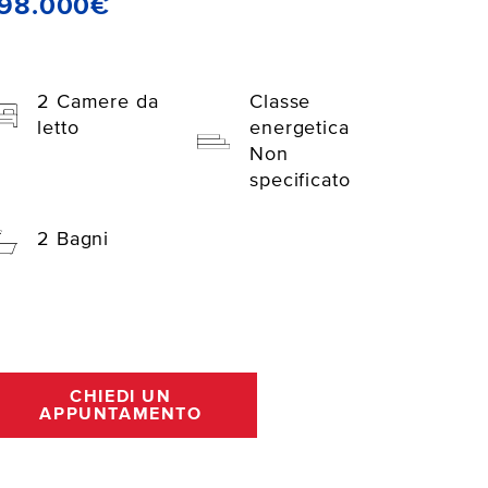
198.000€
2 Camere da
Classe
letto
energetica
Non
specificato
2 Bagni
CHIEDI UN
APPUNTAMENTO