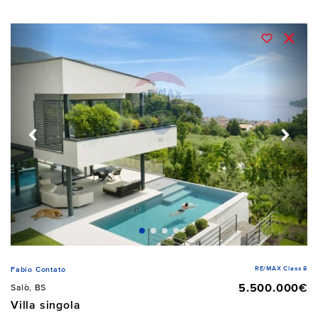
RE/MAX Class 8
Fabio Contato
5.500.000€
Salò, BS
Villa singola