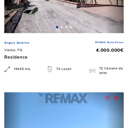
RE/MAX Stella Polare
Angela Satalino
4.000.000€
Vieste, FG
Residence
72 Camere da
14445 mq
74 Locali
letto