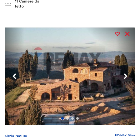
11 Camere da
letto
RE/MAX Oltre
Silvia Natillo