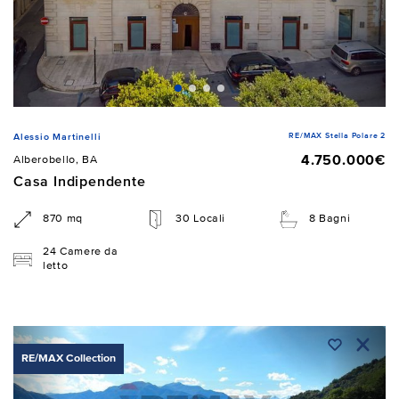
RE/MAX Stella Polare 2
Alessio Martinelli
4.750.000€
Alberobello, BA
Casa Indipendente
870 mq
30 Locali
8 Bagni
24 Camere da
letto
RE/MAX Collection