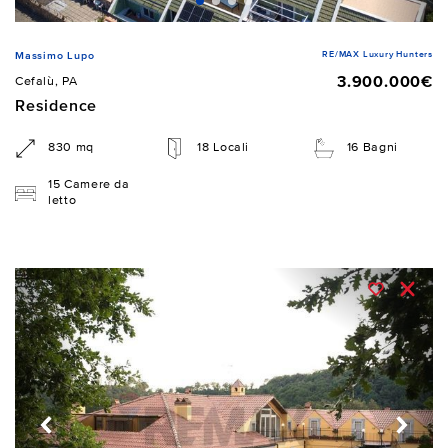
RE/MAX Luxury Hunters
Massimo Lupo
3.900.000€
Cefalù, PA
Residence
830 mq
18 Locali
16 Bagni
15 Camere da
letto