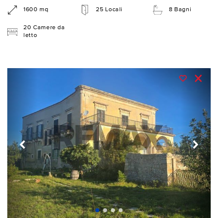
1600 mq
25 Locali
8 Bagni
20 Camere da
letto