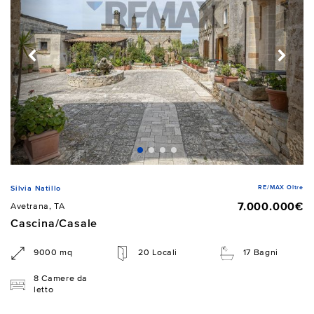
RE/MAX Oltre
Silvia Natillo
7.000.000€
Avetrana, TA
Cascina/Casale
9000 mq
20 Locali
17 Bagni
8 Camere da
letto