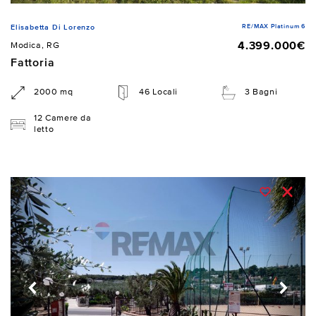
RE/MAX Platinum 6
Elisabetta Di Lorenzo
4.399.000€
Modica, RG
Fattoria
2000 mq
46 Locali
3 Bagni
12 Camere da
letto