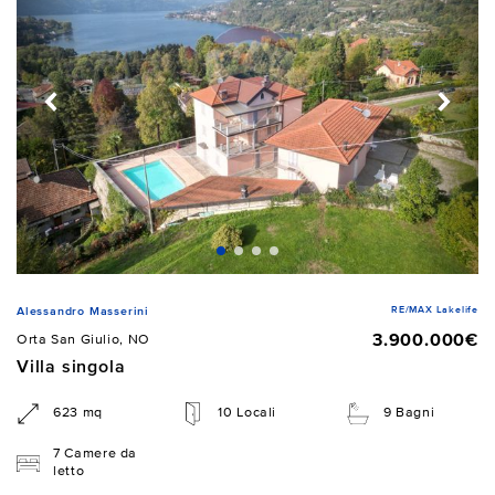
RE/MAX Lakelife
Alessandro Masserini
3.900.000€
Orta San Giulio, NO
Villa singola
623 mq
10 Locali
9 Bagni
7 Camere da
letto