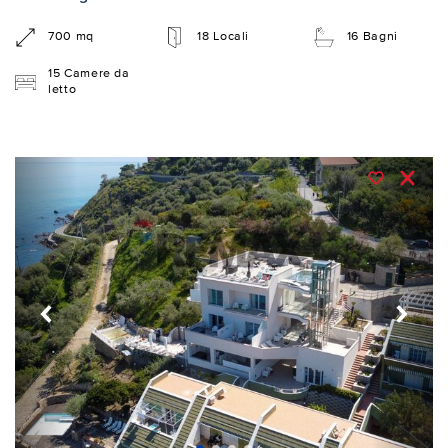
700 mq
18 Locali
16 Bagni
15 Camere da
letto