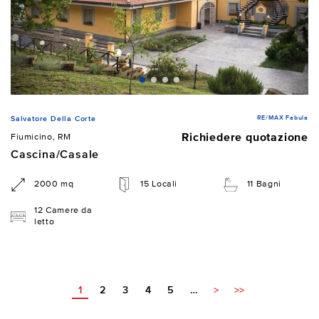
RE/MAX Fabula
Salvatore Della Corte
Richiedere quotazione
Fiumicino, RM
Cascina/Casale
2000 mq
15 Locali
11 Bagni
12 Camere da
letto
1
2
3
4
5
…
>
>>