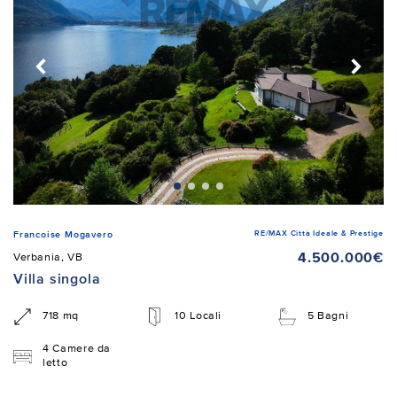
RE/MAX Città Ideale & Prestige
Francoise Mogavero
4.500.000€
Verbania, VB
Villa singola
718 mq
10 Locali
5 Bagni
4 Camere da
letto