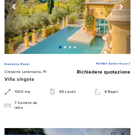
RE/MAX Golden House 3
Damiano Rossi
Richiedere quotazione
Crespina Lorenzana, PI
Villa singola
1000 mq
65 Locali
8 Bagni
7 Camere da
letto