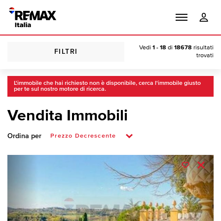
Vedi
1 - 18
di
18678
risultati
FILTRI
trovati
L'immobile che hai richiesto non è disponibile, cerca l'immobile giusto
per te sul nostro motore di ricerca.
Vendita Immobili
Ordina per