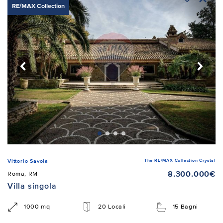
RE/MAX Collection
The RE/MAX Collection Crystal
Vittorio Savoia
8.300.000€
Roma, RM
Villa singola
1000 mq
20 Locali
15 Bagni