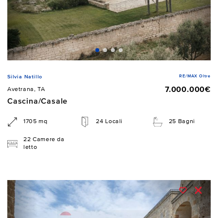
RE/MAX Oltre
Silvia Natillo
7.000.000€
Avetrana, TA
Cascina/Casale
1705 mq
24 Locali
25 Bagni
22 Camere da
letto