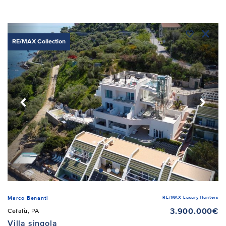
RE/MAX Collection
RE/MAX Luxury Hunters
Marco Benanti
3.900.000€
Cefalù, PA
Villa singola