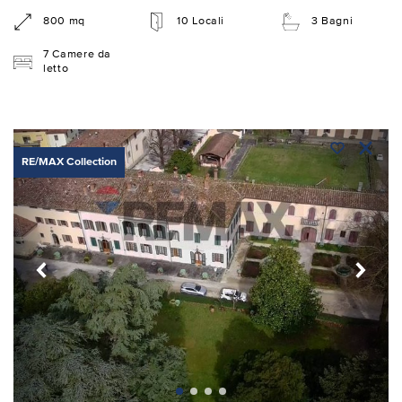
800 mq
10 Locali
3 Bagni
7 Camere da
letto
RE/MAX Collection