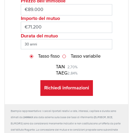
Prezzo dell'immobile
Importo del mutuo
Durata del mutuo
Tasso fisso
Tasso variabile
TAN
2,70%
TAEG
2,84%
Richiedi informazioni
Esempio rappresentativo: I calcoli riportati relativi a rate, interessi, capitale e durata sono
24MAX
stimati da
alla data odierna sulla base dei tassi di riferimento (EURIBOR, BCE,
EUROIRS) sono da considerarsi meramente indicativi e non costituiscono un'offerta da parte
dell'Istituto Rogante. La concessione del mutuo e le condizioni proposte sono subordinate