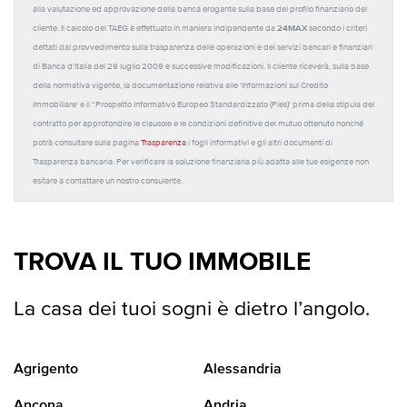
alla valutazione ed approvazione della banca erogante sulla base del profilo finanziario del
24MAX
cliente. Il calcolo del TAEG è effettuato in maniera indipendente da
secondo i criteri
dettati dal provvedimento sulla trasparenza delle operazioni e dei servizi bancari e finanziari
di Banca d'Italia del 29 luglio 2009 e successive modificazioni. Il cliente riceverà, sulla base
della normativa vigente, la documentazione relativa alle 'Informazioni sul Credito
Immobiliare' e il “Prospetto Informativo Europeo Standardizzato (Pies)' prima della stipula del
contratto per approfondire le clausole e le condizioni definitive del mutuo ottenuto nonché
potrà consultare sulla pagina
Trasparenza
i fogli informativi e gli altri documenti di
Trasparenza bancaria. Per verificare la soluzione finanziaria più adatta alle tue esigenze non
esitare a contattare un nostro consulente.
TROVA IL TUO IMMOBILE
La casa dei tuoi sogni è dietro l’angolo.
Agrigento
Alessandria
Ancona
Andria