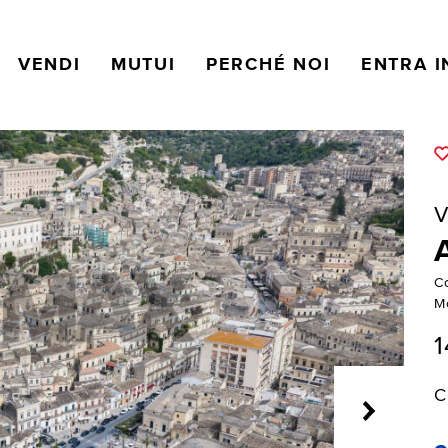
VENDI
MUTUI
PERCHÉ NOI
ENTRA I
V
C
M
1
C