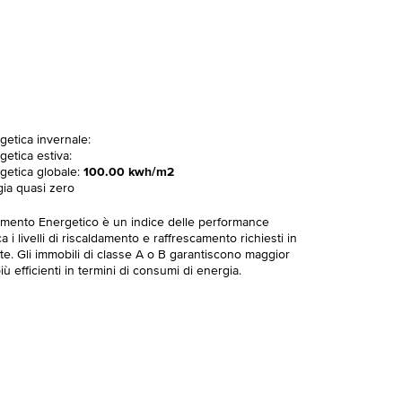
getica invernale:
getica estiva:
rgetica globale:
100.00 kwh/m2
gia quasi zero
imento Energetico è un indice delle performance
 i livelli di riscaldamento e raffrescamento richiesti in
te. Gli immobili di classe A o B garantiscono maggior
ù efficienti in termini di consumi di energia.