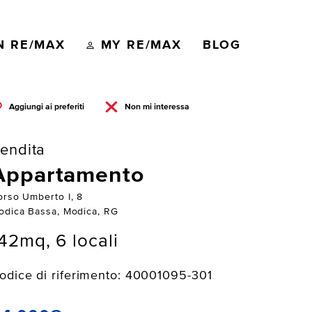
N RE/MAX
MY RE/MAX
BLOG
Aggiungi ai preferiti
Non mi interessa
endita
Appartamento
orso Umberto I, 8
odica Bassa, Modica, RG
42mq, 6 locali
odice di riferimento: 40001095-301