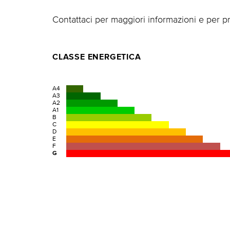
Contattaci per maggiori informazioni e per pr
CLASSE ENERGETICA
A4
A3
A2
A1
B
C
D
E
F
G