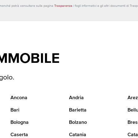
o nonché potrà consultare sulla pagina
Trasparenza
i fogli informativi e gli altri documenti di Tra
IMMOBILE
golo.
Ancona
Andria
Arez
Bari
Barletta
Bell
Bologna
Bolzano
Bres
Caserta
Catania
Cata