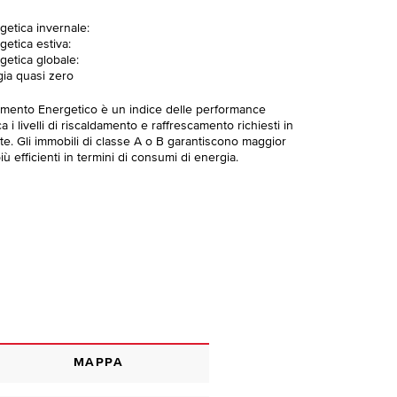
getica invernale:
getica estiva:
getica globale:
gia quasi zero
imento Energetico è un indice delle performance
 i livelli di riscaldamento e raffrescamento richiesti in
te. Gli immobili di classe A o B garantiscono maggior
ù efficienti in termini di consumi di energia.
MAPPA