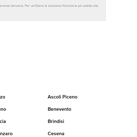
sparenza bancaria. Per verificare la soluzione finanziaria più adatta alle
zo
Ascoli Piceno
uno
Benevento
cia
Brindisi
nzaro
Cesena