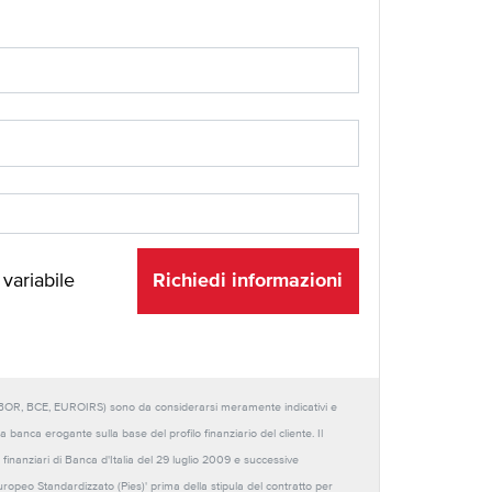
Richiedi informazioni
 variabile
URIBOR, BCE, EUROIRS) sono da considerarsi meramente indicativi e
anca erogante sulla base del profilo finanziario del cliente. Il
 finanziari di Banca d'Italia del 29 luglio 2009 e successive
Europeo Standardizzato (Pies)' prima della stipula del contratto per