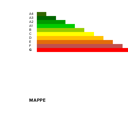
A4
A3
A2
A1
B
C
D
E
F
G
MAPPE