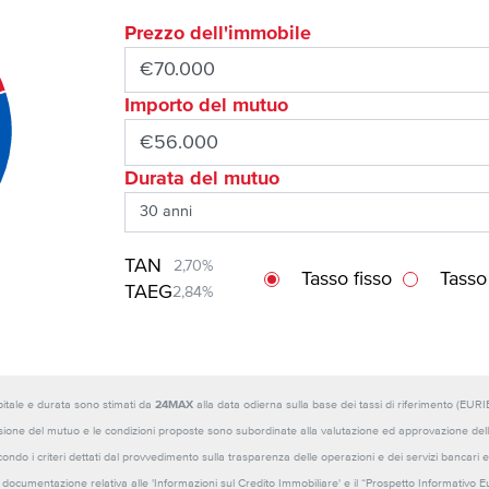
Prezzo dell'immobile
Importo del mutuo
Durata del mutuo
TAN
2,70%
Tasso fisso
Tasso
TAEG
2,84%
capitale e durata sono stimati da
24MAX
alla data odierna sulla base dei tassi di riferimento (E
sione del mutuo e le condizioni proposte sono subordinate alla valutazione ed approvazione della b
ondo i criteri dettati dal provvedimento sulla trasparenza delle operazioni e dei servizi bancari e
 la documentazione relativa alle 'Informazioni sul Credito Immobiliare' e il “Prospetto Informativo 