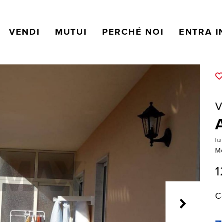
VENDI
MUTUI
PERCHÉ NOI
ENTRA I
V
lu
M
1
C