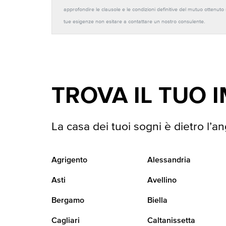
approfondire le clausole e le condizioni definitive del mutuo ottenut
tue esigenze non esitare a contattare un nostro consulente.
TROVA IL TUO 
La casa dei tuoi sogni è dietro l’an
Agrigento
Alessandria
Asti
Avellino
Bergamo
Biella
Cagliari
Caltanissetta