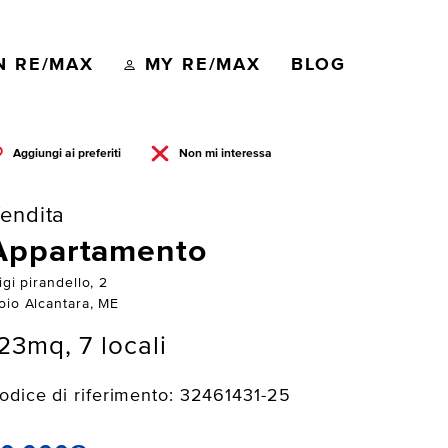
N RE/MAX
MY RE/MAX
BLOG
Aggiungi ai preferiti
Non mi interessa
endita
Appartamento
igi pirandello, 2
oio Alcantara, ME
23mq, 7 locali
odice di riferimento: 32461431-25