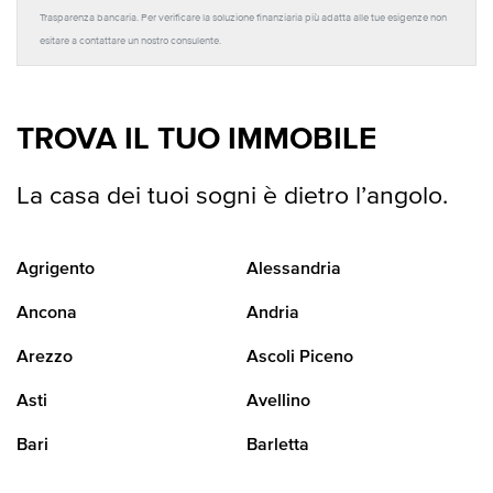
Trasparenza bancaria. Per verificare la soluzione finanziaria più adatta alle tue esigenze non
esitare a contattare un nostro consulente.
TROVA IL TUO IMMOBILE
La casa dei tuoi sogni è dietro l’angolo.
Agrigento
Alessandria
Ancona
Andria
Arezzo
Ascoli Piceno
Asti
Avellino
Bari
Barletta