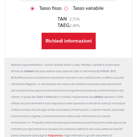
Tasso fisso
Tasso variabile
TAN
2,70%
TAEG
2,84%
Richiedi informazioni
Esempio rappresentativo: I calcoli riportati relativi a rate, interessi, capitale e durata sono
24MAX
stimati da
alla data odierna sulla base dei tassi di riferimento (EURIBOR, BCE,
EUROIRS) sono da considerarsi meramente indicativi e non costituiscono un'offerta da parte
dell'Istituto Rogante. La concessione del mutuo e le condizioni proposte sono subordinate
alla valutazione ed approvazione della banca erogante sulla base del profilo finanziario del
24MAX
cliente. Il calcolo del TAEG è effettuato in maniera indipendente da
secondo i criteri
dettati dal provvedimento sulla trasparenza delle operazioni e dei servizi bancari e finanziari
di Banca d'Italia del 29 luglio 2009 e successive modificazioni. Il cliente riceverà, sulla base
della normativa vigente, la documentazione relativa alle 'Informazioni sul Credito
Immobiliare' e il “Prospetto Informativo Europeo Standardizzato (Pies)' prima della stipula del
contratto per approfondire le clausole e le condizioni definitive del mutuo ottenuto nonché
potrà consultare sulla pagina
Trasparenza
i fogli informativi e gli altri documenti di