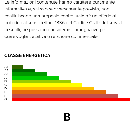
Le informazioni contenute hanno carattere puramente
informativo e, salvo ove diversamente previsto, non
costituiscono una proposta contrattuale né un'offerta al
pubblico ai sensi dell'art. 1336 del Codice Civile dei servizi
descritti, né possono considerarsi impegnative per
qualsivoglia trattativa o relazione commerciale.
CLASSE ENERGETICA
A4
A3
A2
A1
B
C
D
E
F
G
B