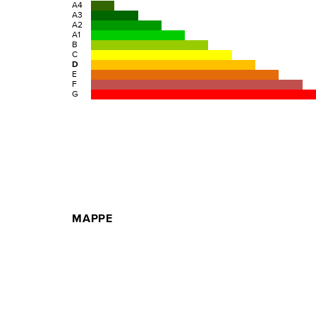
A4
A3
A2
A1
B
C
D
E
F
G
MAPPE