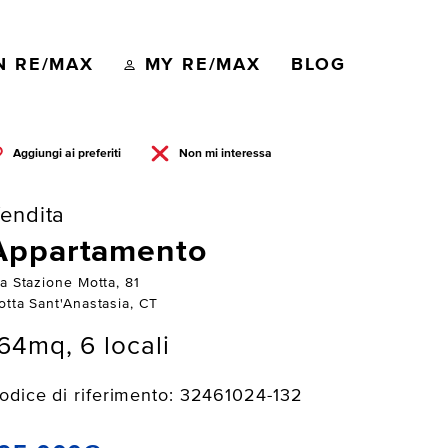
N RE/MAX
MY RE/MAX
BLOG
Aggiungi ai preferiti
Non mi interessa
endita
Appartamento
a Stazione Motta, 81
otta Sant'Anastasia, CT
64mq, 6 locali
odice di riferimento: 32461024-132