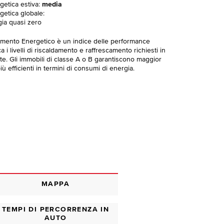
getica estiva:
media
getica globale:
gia quasi zero
imento Energetico è un indice delle performance
 i livelli di riscaldamento e raffrescamento richiesti in
te. Gli immobili di classe A o B garantiscono maggior
ù efficienti in termini di consumi di energia.
MAPPA
TEMPI DI PERCORRENZA IN
AUTO